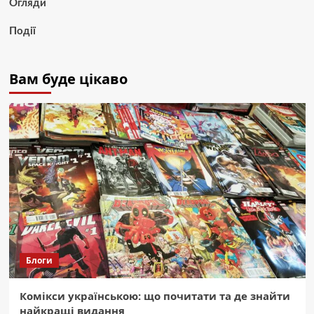
Огляди
Події
Вам буде цікаво
Блоги
Комікси українською: що почитати та де знайти
найкращі видання