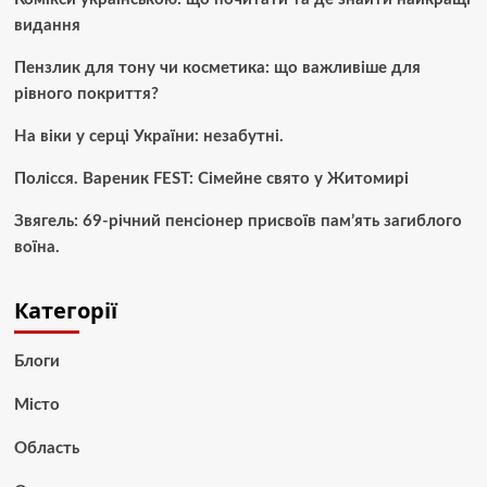
видання
Пензлик для тону чи косметика: що важливіше для
рівного покриття?
На віки у серці України: незабутні.
Полісся. Вареник FEST: Сімейне свято у Житомирі
Звягель: 69-річний пенсіонер присвоїв пам’ять загиблого
воїна.
Категорії
Блоги
Місто
Область