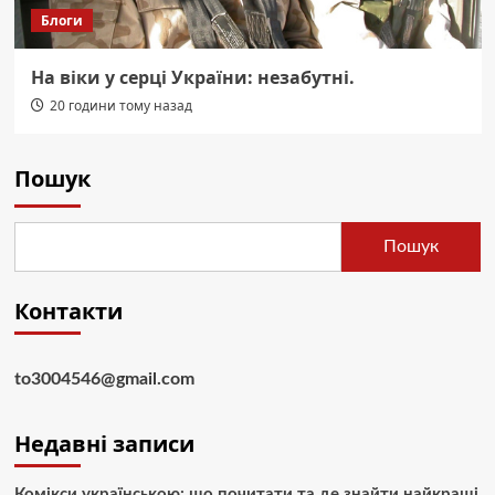
Блоги
На віки у серці України: незабутні.
20 години тому назад
Пошук
Пошук
Контакти
to3004546@gmail.com
Недавні записи
Комікси українською: що почитати та де знайти найкращі