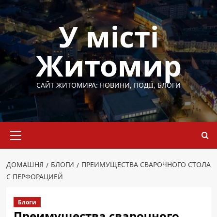
Перейти
до
У місті
вмісту
Житомир
САЙТ ЖИТОМИРА: НОВИНИ, ПОДІЇ, БЛОГИ
Основне
меню
ДОМАШНЯ
БЛОГИ
ПРЕИМУЩЕСТВА СВАРОЧНОГО СТОЛА
С ПЕРФОРАЦИЕЙ
Блоги
Преимущества сварочного