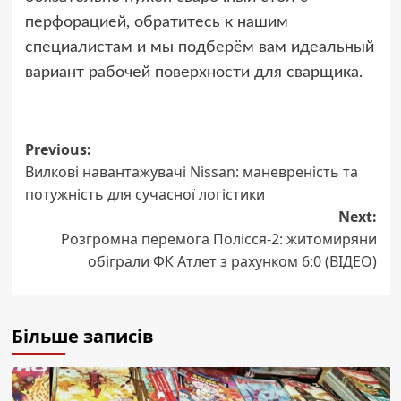
перфорацией, обратитесь к нашим
специалистам и мы подберём вам идеальный
вариант рабочей поверхности для сварщика.
Post
Previous:
Вилкові навантажувачі Nissan: маневреність та
navigation
потужність для сучасної логістики
Next:
Розгромна перемога Полісся-2: житомиряни
обіграли ФК Атлет з рахунком 6:0 (ВІДЕО)
Більше записів