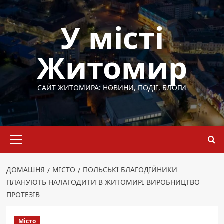
Перейти
до
У місті
вмісту
Житомир
САЙТ ЖИТОМИРА: НОВИНИ, ПОДІЇ, БЛОГИ
Основне
меню
ДОМАШНЯ
МІСТО
ПОЛЬСЬКІ БЛАГОДІЙНИКИ
ПЛАНУЮТЬ НАЛАГОДИТИ В ЖИТОМИРІ ВИРОБНИЦТВО
ПРОТЕЗІВ
Місто