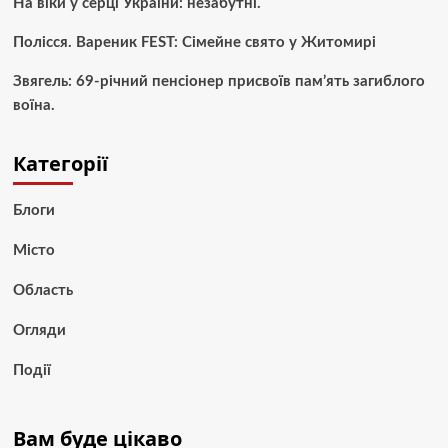
На віки у серці України: незабутні.
Полісся. Вареник FEST: Сімейне свято у Житомирі
Звягель: 69-річний пенсіонер присвоїв пам’ять загиблого
воїна.
Категорії
Блоги
Місто
Область
Огляди
Події
Вам буде цікаво