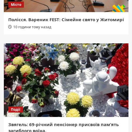
Місто
Полісся. Вареник FEST: Сімейне свято у Житомирі
10 години тому назад
Події
Звягель: 69-річний пенсіонер присвоїв пам’ять
загиблого воїна.