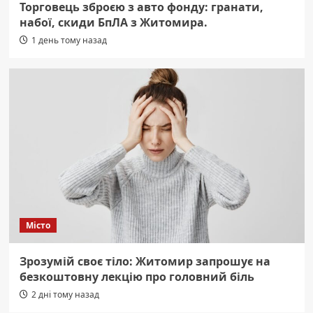
Торговець зброєю з авто фонду: гранати,
набої, скиди БпЛА з Житомира.
1 день тому назад
Місто
Зрозумій своє тіло: Житомир запрошує на
безкоштовну лекцію про головний біль
2 дні тому назад