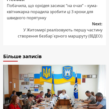
Post
Побачила, що орхідея засихає “на очах” – кума-
navigation
квітникарка порадила зробити ці 3 кроки для
швидкого порятунку
Next:
У Житомирі реалізовують першу частину
створення безбар`єрного маршруту (ВІДЕО)
Більше записів