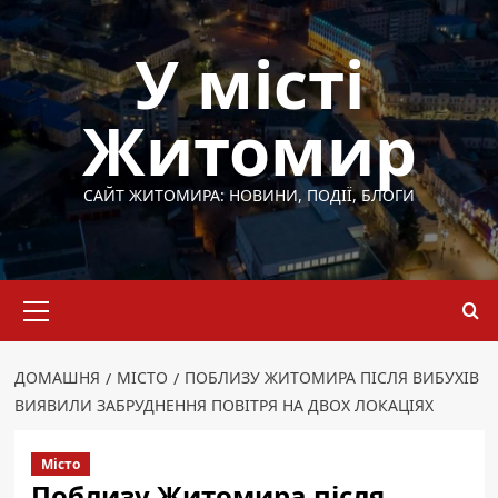
Перейти
до
У місті
вмісту
Житомир
САЙТ ЖИТОМИРА: НОВИНИ, ПОДІЇ, БЛОГИ
Основне
меню
ДОМАШНЯ
МІСТО
ПОБЛИЗУ ЖИТОМИРА ПІСЛЯ ВИБУХІВ
ВИЯВИЛИ ЗАБРУДНЕННЯ ПОВІТРЯ НА ДВОХ ЛОКАЦІЯХ
Місто
Поблизу Житомира після