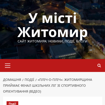
Перейти
до
У місті
вмісту
Житомир
САЙТ ЖИТОМИРА: НОВИНИ, ПОДІЇ, БЛОГИ
Основне
меню
ДОМАШНЯ
ПОДІЇ
«ПЛІЧ-О-ПЛІЧ»: ЖИТОМИРЩИНА
ПРИЙМАЄ ФІНАЛ ШКІЛЬНИХ ЛІГ ЗІ СПОРТИВНОГО
ОРІЄНТУВАННЯ (ВІДЕО)
Події