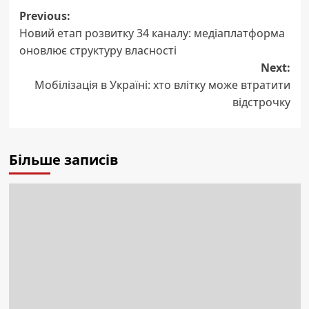
Post
Previous:
Новий етап розвитку 34 каналу: медіаплатформа
navigation
оновлює структуру власності
Next:
Мобілізація в Україні: хто влітку може втратити
відстрочку
Більше записів