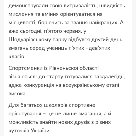
демонстрували свою витривалість, швидкість
мислення та вміння орієнтуватися на
місцевості, борючись за звання найкращих. А
вже сьогодні, п’ятого червня, у
Шодуарівському парку відбувся другий день
змагань серед учениць п’ятих –дев’ятих
класів.
Спортсменки із Рівненьскої області
зізнаються: до старту готувалися заздалегідь,
адже конкуренція на всеукраїнському етапі
висока.
Для багатьох школярів спортивне
орієнтування – це не лише змагання, а й
можливість знайти нових друзів з різних
куточків України.