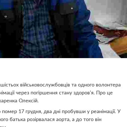
шістьох військовослужбовців та одного волонтера
імації через погіршення стану здоров’я. Про це
харенка Олексій.
 помер 17 грудня, два дні пробувши у реанімації. У
ого батька розірвалася аорта, а до того він