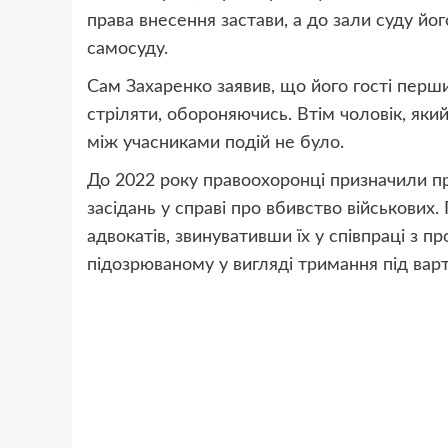
права внесення застави, а до зали суду йо
самосуду.
Сам Захаренко заявив, що його гості перши
стріляти, обороняючись. Втім чоловік, який
між учасниками подій не було.
До 2022 року правоохоронці призначили пр
засідань у справі про вбивство військових.
адвокатів, звинувативши їх у співпраці з п
підозрюваному у вигляді тримання під ва