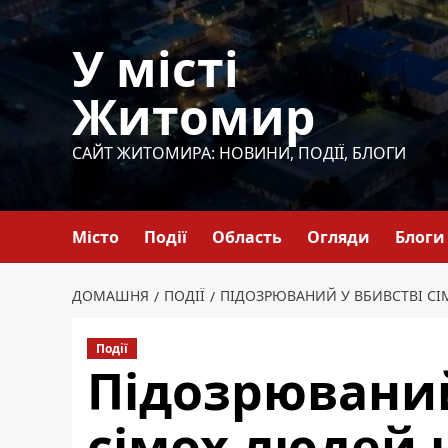
Перейти
до
У місті
вмісту
Житомир
САЙТ ЖИТОМИРА: НОВИНИ, ПОДІЇ, БЛОГИ
Місто
Події
Область
Огляди
Блоги
ДОМАШНЯ
ПОДІЇ
ПІДОЗРЮВАНИЙ У ВБИВСТВІ С
Події
Підозрюваний
сімох людей 