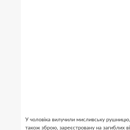
У чоловіка вилучили мисливську рушницю, 
також зброю, зареєстровану на загиблих ві