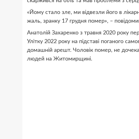
скаржився на біль та мав проблеми з серц
«Йому стало зле, ми відвезли його в лікарн
жаль, зранку 17 грудня помер», – повідоми
Анатолій Захаренко з травня 2020 року пер
Улітку 2022 року на підставі поганого сам
домашній арешт. Чоловік помер, не дочека
людей на Житомирщині.