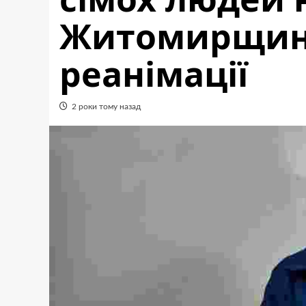
Житомирщині
реанімації
2 роки тому назад