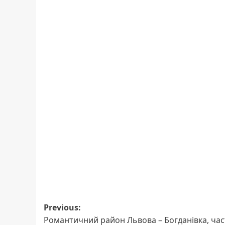
Post
Previous:
Романтичний район Львова – Богданівка, ча