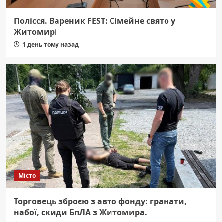
Полісся. Вареник FEST: Сімейне свято у
Житомирі
1 день тому назад
Місто
Торговець зброєю з авто фонду: гранати,
набої, скиди БпЛА з Житомира.