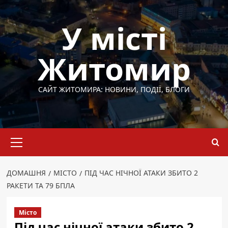
Перейти
до
У місті
вмісту
Житомир
САЙТ ЖИТОМИРА: НОВИНИ, ПОДІЇ, БЛОГИ
Основне
меню
ДОМАШНЯ
МІСТО
ПІД ЧАС НІЧНОЇ АТАКИ ЗБИТО 2
РАКЕТИ ТА 79 БПЛА
Місто
Під час нічної атаки збито 2