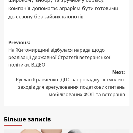
широкому вибору та зручному сервісу,
компанія допомагає аграріям бути готовими
до сезону без зайвих клопотів.
Post
Previous:
На Житомирщині відбулася нарада щодо
navigation
реалізації державної Стратегії ветеранської
політики. ВІДЕО
Next:
Руслан Кравченко: ДПС запроваджує комплекс
заходів для врегулювання податкових питань
мобілізованих ФОП та ветеранів
Більше записів