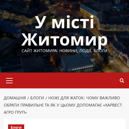
Перейти
до
У місті
вмісту
Житомир
САЙТ ЖИТОМИРА: НОВИНИ, ПОДІЇ, БЛОГИ
Основне
меню
ДОМАШНЯ
БЛОГИ
НОЖІ ДЛЯ ЖАТОК: ЧОМУ ВАЖЛИВО
ОБРАТИ ПРАВИЛЬНІ ТА ЯК У ЦЬОМУ ДОПОМАГАЄ «ХАРВЕСТ
АГРО ГРУП»
Блоги