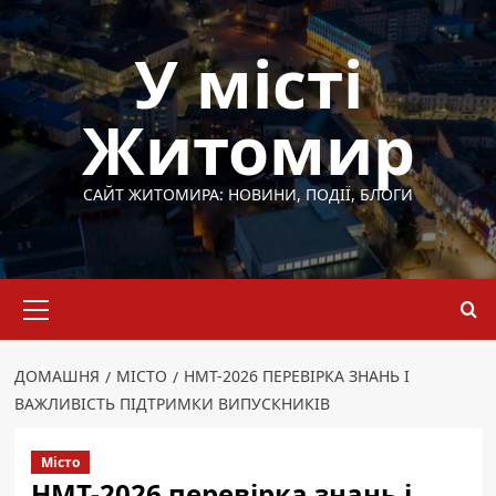
Перейти
до
У місті
вмісту
Житомир
САЙТ ЖИТОМИРА: НОВИНИ, ПОДІЇ, БЛОГИ
Основне
меню
ДОМАШНЯ
МІСТО
НМТ-2026 ПЕРЕВІРКА ЗНАНЬ І
ВАЖЛИВІСТЬ ПІДТРИМКИ ВИПУСКНИКІВ
Місто
НМТ-2026 перевірка знань і