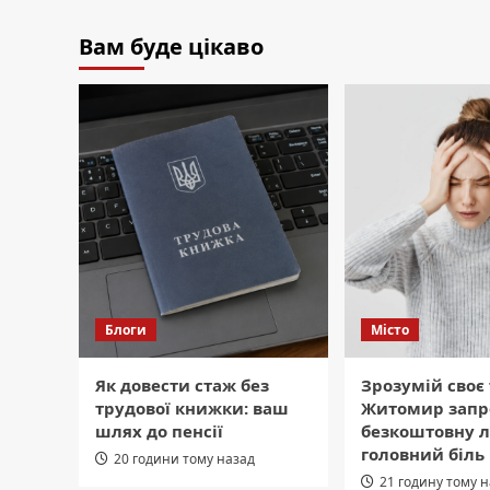
Вам буде цікаво
Блоги
Місто
Як довести стаж без
Зрозумій своє 
трудової книжки: ваш
Житомир запр
шлях до пенсії
безкоштовну л
головний біль
20 години тому назад
21 годину тому 