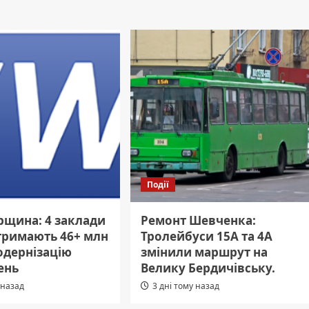
Події
щина: 4 заклади
Ремонт Шевченка:
отримають 46+ млн
Тролейбуси 15А та 4А
одернізацію
змінили маршрут на
ень
Велику Бердичівську.
 назад
3 дні тому назад