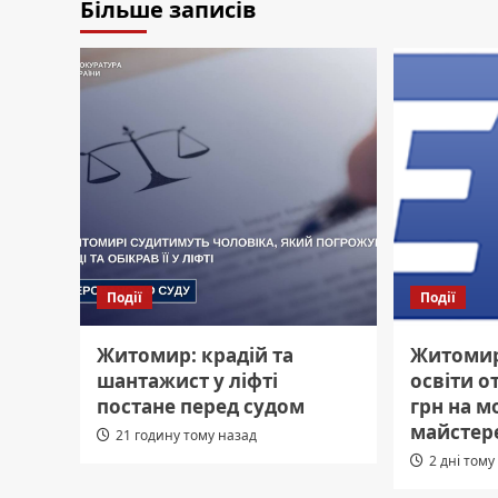
Більше записів
Події
Події
Житомир: крадій та
Житомир
шантажист у ліфті
освіти 
постане перед судом
грн на м
майстер
21 годину тому назад
2 дні тому