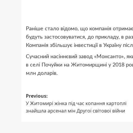
Раніше стало відомо, що компанія отримає і
будуть застосовуватися, до прикладу, в раз
Компанія збільшує інвестиції в Україну піс
Сучасний насіннєвий завод «Монсанто», я
в селі Почуйки на Житомирщині у 2018 році
млн доларів.
Post
Previous:
У Житомирі жінка під час копання картоплі
navigation
знайшла арсенал мін Другої світової війни