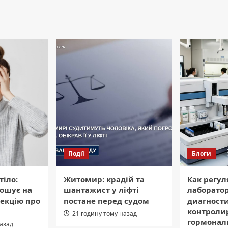
Події
Блоги
тіло:
Житомир: крадій та
Как регул
ошує на
шантажист у ліфті
лаборато
екцію про
постане перед судом
диагност
контроли
21 годину тому назад
гормонал
назад