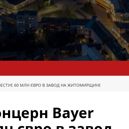
ВЕСТУЄ 60 МЛН ЄВРО В ЗАВОД НА ЖИТОМИРЩИНІ
нцерн Bayer
лн євро в завод