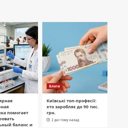
Блоги
ярная
Київські топ-професії:
рная
хто заробляє до 90 тис.
ика помогает
грн.
ровать
2 дні тому назад
ьный баланс и