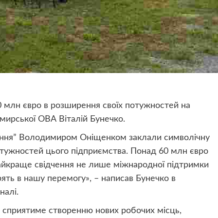
0 млн євро в розширення своїх потужностей на
ирської ОВА Віталій Бунечко.
іння” Володимиром Оніщенком заклали символічну
потужностей цього підприємства. Понад 60 млн євро
 найкраще свідчення не лише міжнародної підтримки
ірять в нашу перемогу», – написав Бунечко в
налі.
 сприятиме створенню нових робочих місць,