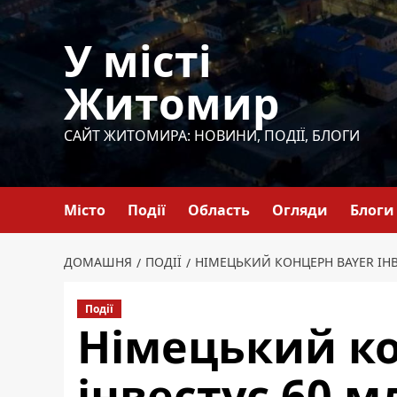
Перейти
до
У місті
вмісту
Житомир
САЙТ ЖИТОМИРА: НОВИНИ, ПОДІЇ, БЛОГИ
Місто
Події
Область
Огляди
Блоги
ДОМАШНЯ
ПОДІЇ
НІМЕЦЬКИЙ КОНЦЕРН BAYER ІН
Події
Німецький ко
інвестує 60 м