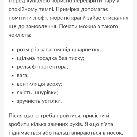
Перед купівлею корисно перевірити пару у
спокійному темпі. Примірка допомагає
помітити люфт, жорсткі краї й зайве стискання
ще до замовлення. Почати можна з такого
чекліста:
розмір із запасом під шкарпетку;
щільна посадка без тиску;
рельєф протектора;
вага;
вентиляція верху;
якість шнурівки;
зручність устілки.
Після цього треба пройтися, присісти й
зробити кілька звичних рухів. Якщо п’ята
піднімається або пальці впираються в носок,