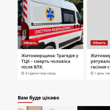
Область
Область
Житомирщина: Трагедія у
Житомир
ТЦК – смерть чоловіка
рятуваль
після ВЛК.
гасіння 
8 години тому назад
1 день то
Вам буде цікаво