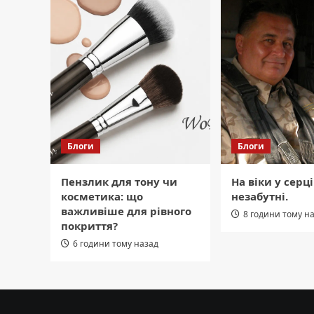
Блоги
Блоги
Пензлик для тону чи
На віки у серц
косметика: що
незабутні.
важливіше для рівного
8 години тому н
покриття?
6 години тому назад