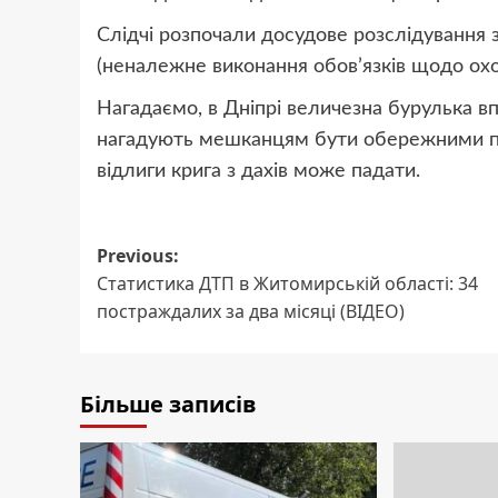
Слідчі розпочали досудове розслідування з
(неналежне виконання обов’язків щодо охо
Нагадаємо, в Дніпрі величезна бурулька в
нагадують мешканцям бути обережними під
відлиги крига з дахів може падати.
Post
Previous:
Статистика ДТП в Житомирській області: 34
navigation
постраждалих за два місяці (ВІДЕО)
Більше записів