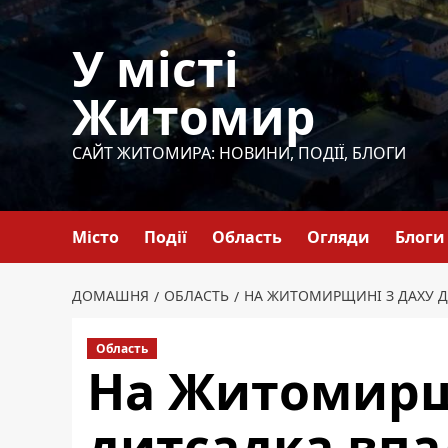
Перейти
до
У місті
вмісту
Житомир
САЙТ ЖИТОМИРА: НОВИНИ, ПОДІЇ, БЛОГИ
Місто
Події
Область
Огляди
Блоги
ДОМАШНЯ
ОБЛАСТЬ
НА ЖИТОМИРЩИНІ З ДАХУ Д
Область
На Житомирщ
дитсадка впал