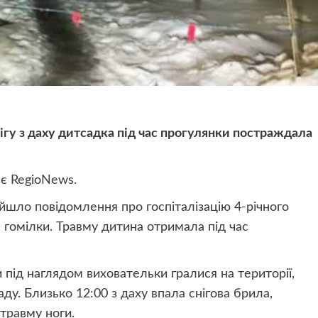
гу з даху дитсадка під час прогулянки постраждала
ає RegioNews.
ійшло повідомлення про госпіталізацію 4-річного
гомілки. Травму дитина отримала під час
 під наглядом виховательки гралися на території,
аду. Близько 12:00 з даху впала снігова брила,
 травму ноги.