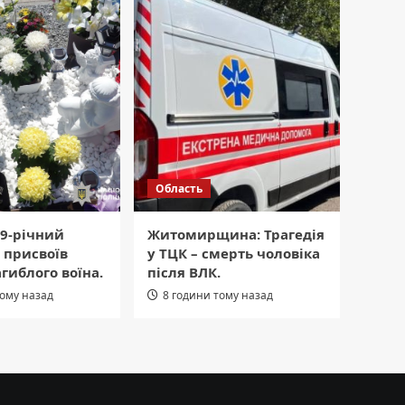
Область
69-річний
Житомирщина: Трагедія
 присвоїв
у ТЦК – смерть чоловіка
агиблого воїна.
після ВЛК.
тому назад
8 години тому назад