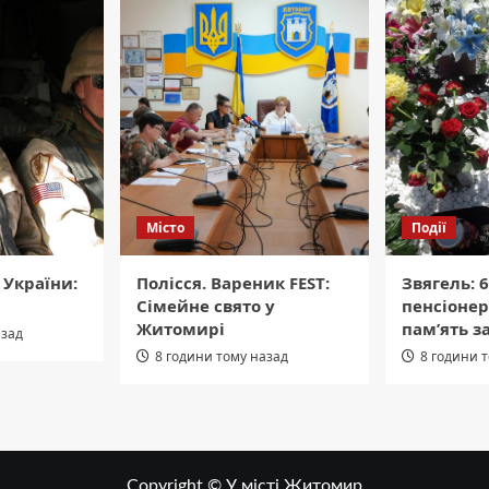
Місто
Події
і України:
Полісся. Вареник FEST:
Звягель: 
Сімейне свято у
пенсіонер
Житомирі
пам’ять з
азад
8 години тому назад
8 години 
Copyright © У місті Житомир