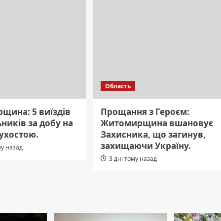
Область
щина: 5 виїздів
Прощання з Героєм:
ників за добу на
Житомирщина вшановує
сухостою.
Захисника, що загинув,
захищаючи Україну.
му назад
3 дні тому назад