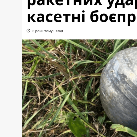
касетні боєп
2 роки тому назад