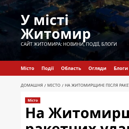
Перейти
до
У місті
вмісту
Житомир
САЙТ ЖИТОМИРА: НОВИНИ, ПОДІЇ, БЛОГИ
Місто
Події
Область
Огляди
Блоги
ДОМАШНЯ
МІСТО
НА ЖИТОМИРЩИНІ ПІСЛЯ РАКЕ
Місто
На Житомирщ
ракетних уда