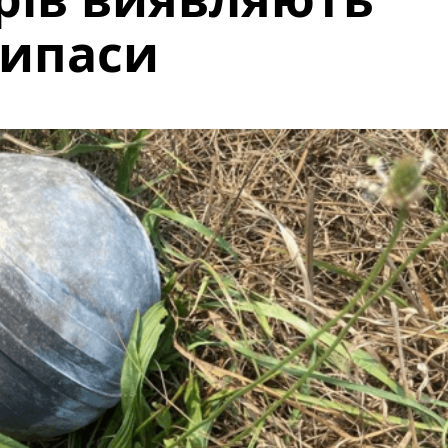
рипаси