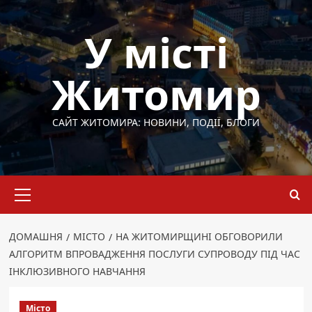
Перейти
до
У місті
вмісту
Житомир
САЙТ ЖИТОМИРА: НОВИНИ, ПОДІЇ, БЛОГИ
Основне
меню
ДОМАШНЯ
МІСТО
НА ЖИТОМИРЩИНІ ОБГОВОРИЛИ
АЛГОРИТМ ВПРОВАДЖЕННЯ ПОСЛУГИ СУПРОВОДУ ПІД ЧАС
ІНКЛЮЗИВНОГО НАВЧАННЯ
Місто