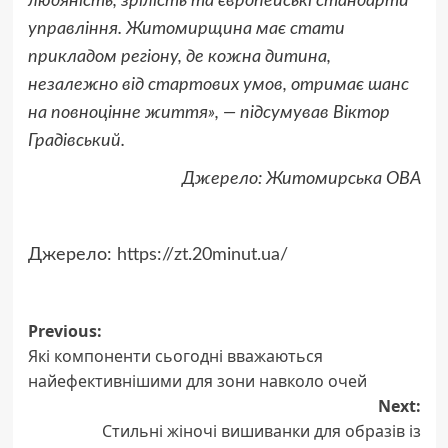
людяність, зрілість та європейські стандарти
управління. Житомирщина має стати
прикладом регіону, де кожна дитина,
незалежно від стартових умов, отримає шанс
на повноцінне життя», — підсумував Віктор
Градівський.
Джерело: Житомирська ОВА
Джерело:
https://zt.20minut.ua/
Post
Previous:
Які компоненти сьогодні вважаються
navigation
найефективнішими для зони навколо очей
Next:
Стильні жіночі вишиванки для образів із