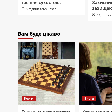
гасіння сухостою.
Захисник
захищаю
6 години тому назад
2 дні тому
Вам буде цікаво
Блоги
Блоги
Список, который меняет
Какой купить 