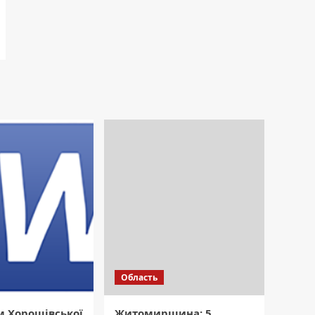
Область
м Хорошівської
Житомирщина: 5