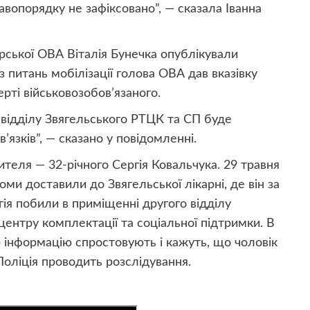
опорядку не зафіксовано”, — сказала Іванна
рської ОВА Віталія Бунечка опублікували
з питань мобілізації голова ОВА дав вказівку
ті військовозобов’язаного.
о відділу Звягельського РТЦК та СП буде
’язків”, — сказано у повідомленні.
ителя — 32-річного Сергія Ковальчука. 29 травня
ми доставили до Звягельської лікарні, де він за
гія побили в приміщенні другого відділу
центру комплектації та соціальної підтримки. В
нформацію спростовують і кажуть, що чоловік
Поліція проводить розслідування.