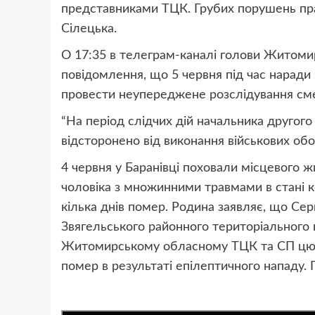
представниками ТЦК. Грубих порушень прав
Сілецька.
О 17:35 в телеграм-каналі голови Житоми
повідомлення, що 5 червня під час наради 
провести неупереджене розслідування смер
“На період слідчих дій начальника другог
відсторонено від виконання військових обов
4 червня у Баранівці поховали місцевого ж
чоловіка з множинними травмами в стані ко
кілька днів помер. Родина заявляє, що Сер
Звягельського районного територіального 
Житомирському обласному ТЦК та СП цю і
помер в результаті епілептичного нападу. 