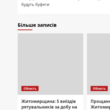
navigation
будуть буфети
Більше записів
Область
Область
Житомирщина: 5 виїздів
Прощанн
рятувальників за добу на
Житоми