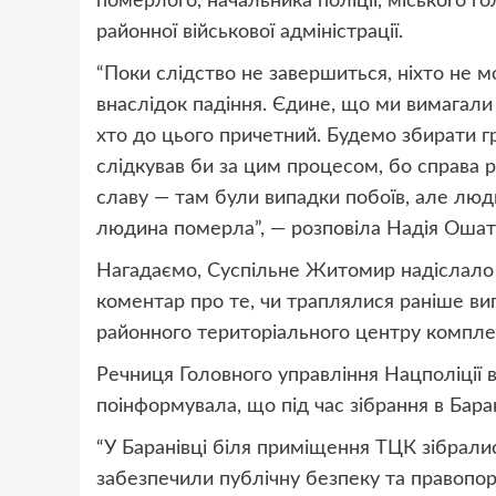
померлого, начальника поліції, міського го
районної військової адміністрації.
“Поки слідство не завершиться, ніхто не м
внаслідок падіння. Єдине, що ми вимагали
хто до цього причетний. Будемо збирати г
слідкував би за цим процесом, бо справа 
славу — там були випадки побоїв, але люд
людина померла”, — розповіла Надія Ошат
Нагадаємо, Суспільне Житомир надіслало 
коментар про те, чи траплялися раніше ви
районного територіального центру комплек
Речниця Головного управління Нацполіції 
поінформувала, що під час зібрання в Бара
“У Баранівці біля приміщення ТЦК зібрали
забезпечили публічну безпеку та правопоря