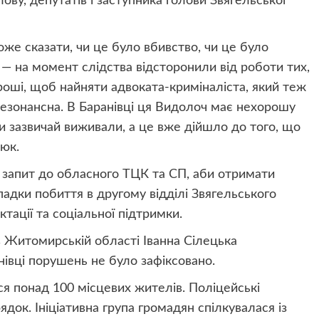
лову, депутатів і заступника голови Звягельської
оже сказати, чи це було вбивство, чи це було
 — на момент слідства відсторонили від роботи тих,
роші, щоб найняти адвоката-криміналіста, який теж
резонансна. В Баранівці ця Видолоч має нехорошу
и зазвичай виживали, а це вже дійшло до того, що
юк.
запит до обласного ТЦК та СП, аби отримати
падки побиття в другому відділі Звягельського
тації та соціальної підтримки.
в Житомирській області Іванна Сілецька
нівці порушень не було зафіксовано.
ся понад 100 місцевих жителів. Поліцейські
док. Ініціативна група громадян спілкувалася із