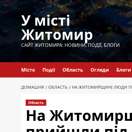
Перейти
до
У місті
вмісту
Житомир
САЙТ ЖИТОМИРА: НОВИНИ, ПОДІЇ, БЛОГИ
Місто
Події
Область
Огляди
Блоги
ДОМАШНЯ
ОБЛАСТЬ
НА ЖИТОМИРЩИНІ ЛЮДИ ПРИ
Область
На Житомир
прийшли під 