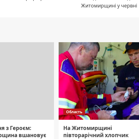
Житомирщині у червні
Область
я з Героєм:
На Житомирщині
рщина вшановує
півторарічний хлопчик