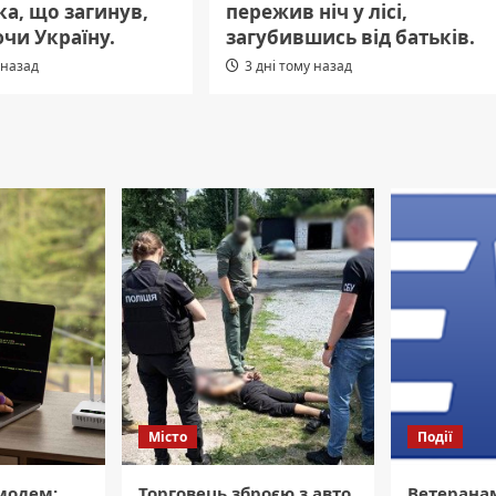
а, що загинув,
пережив ніч у лісі,
чи Україну.
загубившись від батьків.
 назад
3 дні тому назад
Місто
Події
модем:
Торговець зброєю з авто
Ветерана