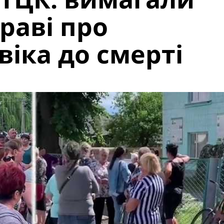
раві про
віка до смерті