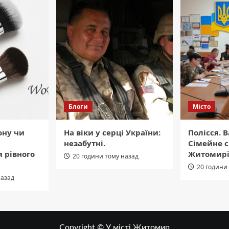
Блоги
Місто
ону чи
На віки у серці України:
Полісся. 
незабутні.
Сімейне с
 рівного
Житомир
20 години тому назад
20 години
назад
Copyright © У місті Житомир