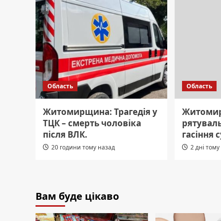
Область
Область
Житомирщина: Трагедія у
Житомир
ТЦК – смерть чоловіка
рятуваль
після ВЛК.
гасіння 
20 години тому назад
2 дні тому
Вам буде цікаво