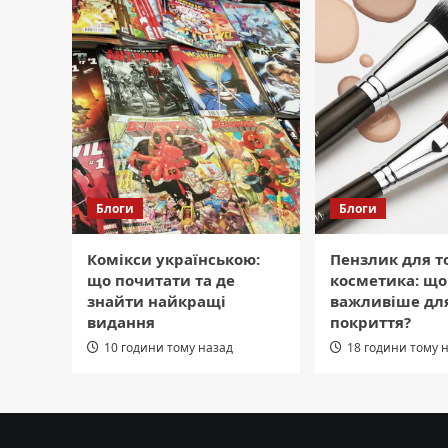
Блоги
Блоги
Комікси українською:
Пензлик для т
що почитати та де
косметика: що
знайти найкращі
важливіше для
видання
покриття?
10 години тому назад
18 години тому 