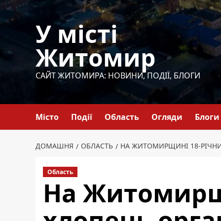
Перейти
до
У місті
вмісту
Житомир
САЙТ ЖИТОМИРА: НОВИНИ, ПОДІЇ, БЛОГИ
Місто
Події
Область
Огляди
Блоги
ДОМАШНЯ
ОБЛАСТЬ
НА ЖИТОМИРЩИНІ 18-РІЧНИ
Область
На Житомирщ
хлопець орга