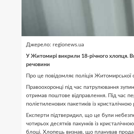
Джерело:
regionews.ua
У Житомирі викрили 18-річного хлопця. В
речовини
Про це повідомляє поліція Житомирської о
Правоохоронці під час патрулювання зупини
отримав поштове відправлення. Під час пер
поліетиленових пакетиків із кристалічною
Експерти підтверидил, що це були небезпе
чотирьох десятків пакунків із кристалічно
блоці. Хлопець визнав, що планував прода