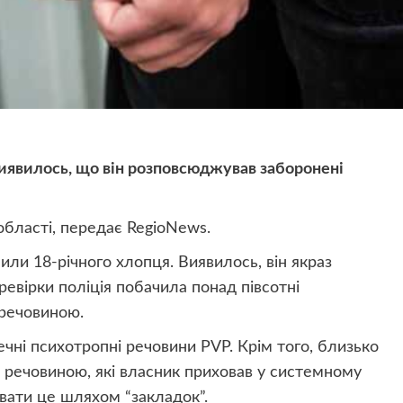
иявилось, що він розповсюджував заборонені
бласті, передає RegioNews.
ли 18-річного хлопця. Виявилось, він якраз
евірки поліція побачила понад півсотні
 речовиною.
чні психотропні речовини PVP. Крім того, близько
ю речовиною, які власник приховав у системному
вати це шляхом “закладок”.