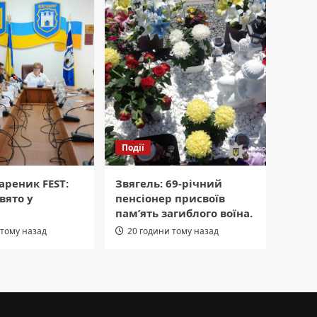
Події
Вареник FEST:
Звягель: 69-річний
вято у
пенсіонер присвоїв
і
пам’ять загиблого воїна.
 тому назад
20 години тому назад