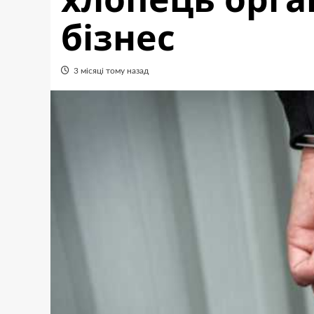
бізнес
3 місяці тому назад