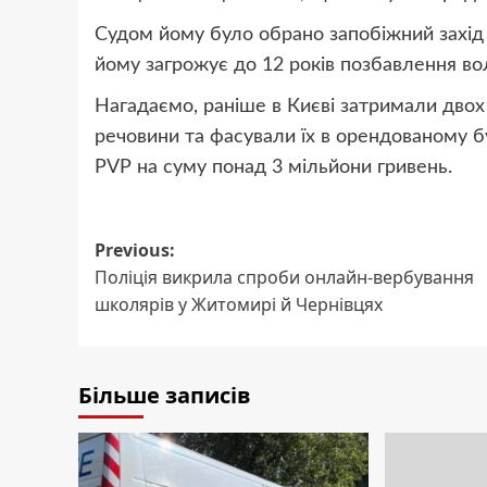
Судом йому було обрано запобіжний захід
йому загрожує до 12 років позбавлення вол
Нагадаємо, раніше в Києві затримали двох
речовини та фасували їх в орендованому б
PVP на суму понад 3 мільйони гривень.
Post
Previous:
Поліція викрила спроби онлайн-вербування
navigation
школярів у Житомирі й Чернівцях
Більше записів