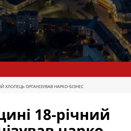
Й ХЛОПЕЦЬ ОРГАНІЗУВАВ НАРКО-БІЗНЕС
ині 18-річний
нізував нарко-