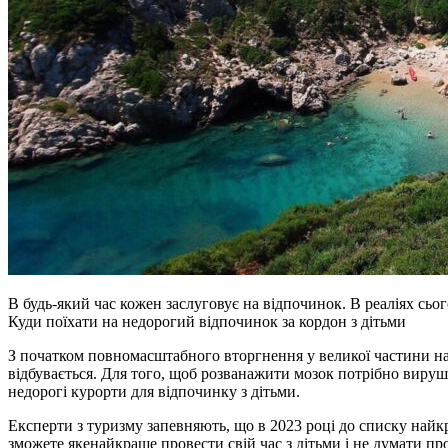
В будь-який час кожен заслуговує на відпочинок. В реаліях сьо
Куди поїхати на недорогий відпочинок за кордон з дітьми
З початком повномасштабного вторгнення у великої частини нас
відбувається. Для того, щоб розванажити мозок потрібно вируши
недорогі курорти для відпочинку з дітьми.
Експерти з туризму запевняють, що в 2023 році до списку найкр
зможете якенайкраще провести свій час з дітьми і не думати про