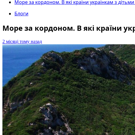
Море за кордоном. В які країни українкам з дітьм
Блоги
Море за кордоном. В які країни ук
2 місяці тому назад