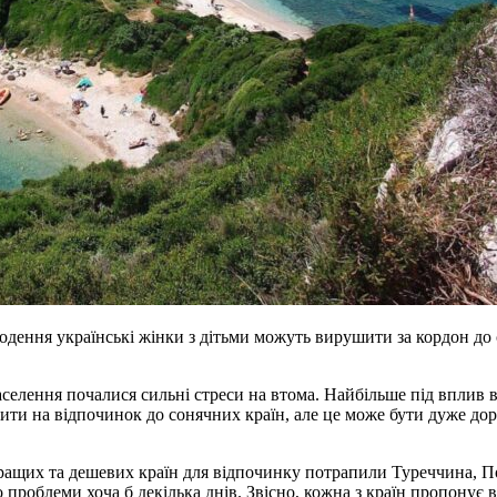
годення українські жінки з дітьми можуть вирушити за кордон до 
елення почалися сильні стреси на втома. Найбільше під вплив ві
ти на відпочинок до сонячних країн, але це може бути дуже дорог
ащих та дешевих країн для відпочинку потрапили Туреччина, Порт
 проблеми хоча б декілька днів. Звісно, кожна з країн пропонує 