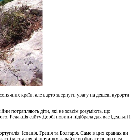
сонячних країн, але варто звернути увагу на дешеві курорти.
йни потрапляють діти, які не зовсім розуміють, що
о. Редакція сайту Дорбі новини підібрала для вас ідеальні і
угалія, Іспанія, Греція та Болгарія. Саме в цих країнах ви
власні місця для відпочинку, давайте розбиратися, що вам