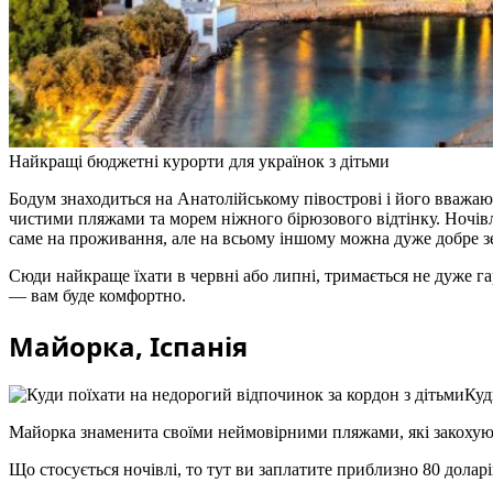
Найкращі бюджетні курорти для українок з дітьми
Бодум знаходиться на Анатолійському півострові і його вважа
чистими пляжами та морем ніжного бірюзового відтінку. Ночівля
саме на проживання, але на всьому іншому можна дуже добре 
Сюди найкраще їхати в червні або липні, тримається не дуже 
— вам буде комфортно.
Майорка, Іспанія
Куд
Майорка знаменита своїми неймовірними пляжами, які закохують
Що стосується ночівлі, то тут ви заплатите приблизно 80 доларі