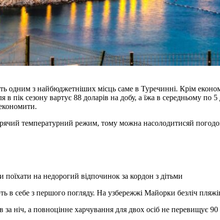
ють одним з найбюджетніших місць саме в Туречинні. Крім еконо
 в пік сезону вартує 88 доларів на добу, а їжа в середньому по
зекономити.
гарячий температурний режим, тому можна насолодитисяй погодою
и поїхати на недорогий відпочинок за кордон з дітьми
 в себе з першого погляду. На узбережжі Майорки безліч пляжів,
в за ніч, а повноцінне харчування для двох осіб не перевищує 90 