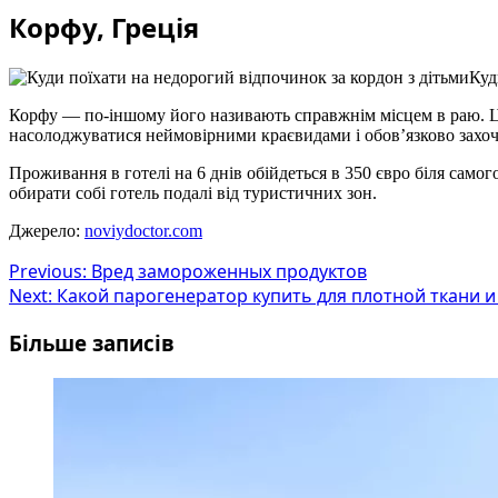
Корфу, Греція
Куд
Корфу — по-іншому його називають справжнім місцем в раю. Це
насолоджуватися неймовірними краєвидами і обов’язково захоче
Проживання в готелі на 6 днів обійдеться в 350 євро біля самог
обирати собі готель подалі від туристичних зон.
Джерело:
noviydoctor.com
Post
Previous:
Вред замороженных продуктов
Next:
Какой парогенератор купить для плотной ткани 
navigation
Більше записів