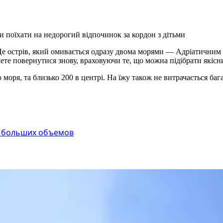
и поїхати на недорогий відпочинок за кордон з дітьми
 острів, який омивається одразу двома морями — Адріатичним та
те повернутися знову, враховуючи те, що можна підібрати якісн
о моря, та близько 200 в центрі. На їжу також не витрачається ба
и больших объемов