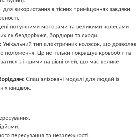
на вулиці.
і для використання в тісних приміщеннях завдяки
еності.
ені потужними моторами та великими колесами
их як бездоріжжя, бордюри та сходи.
):
Унікальний тип електричних колясок, що дозволяє
е положення. Це не тільки покращує кровообіг та
ватися з іншими на рівні очей, що має велике
боріддям:
Спеціалізовані моделі для людей із
х кінцівок.
ересування.
ідйоми.
го пересування та незалежності.