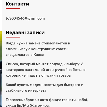
Контакти
to3004546@gmail.com
Недавні записи
Когда нужна замена стеклопакетов в
алюминиевую конструкцию: советы
специалистов в Киеве
Список, который меняет подход к выбору: 6
критериев настольной игры ручной работы, о
которых не пишут в описании товара
Какой купить модем: советы для быстрого и
стабильного интернета
Торговець зброєю з авто фонду: гранати, набої,
скиди БпЛА з Житомира.