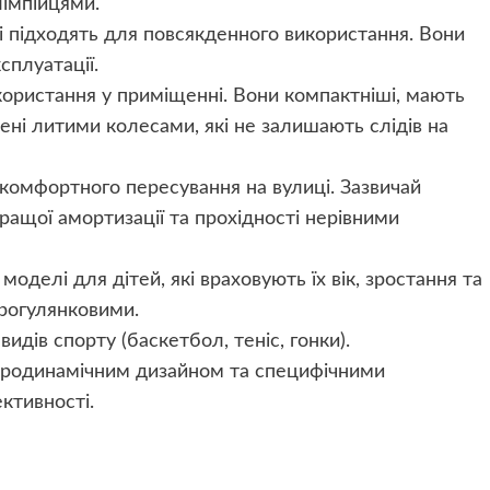
імпійцями.
кі підходять для повсякденного використання. Вони
ксплуатації.
користання у приміщенні. Вони компактніші, мають
ені литими колесами, які не залишають слідів на
комфортного пересування на вулиці. Зазвичай
ращої амортизації та прохідності нерівними
моделі для дітей, які враховують їх вік, зростання та
прогулянковими.
видів спорту (баскетбол, теніс, гонки).
еродинамічним дизайном та специфічними
ктивності.