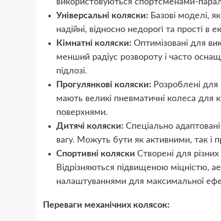
використовуються спортсменами-парал
Універсальні коляски:
Базові моделі, я
надійні, відносно недорогі та прості в е
Кімнатні коляски:
Оптимізовані для ви
менший радіус розвороту і часто оснащ
підлозі.
Прогулянкові коляски:
Розроблені для 
мають великі пневматичні колеса для к
поверхнями.
Дитячі коляски:
Спеціально адаптовані 
вагу. Можуть бути як активними, так і 
Спортивні коляски
Створені для різних 
Відрізняються підвищеною міцністю, а
налаштуваннями для максимальної ефе
Переваги механічних колясок: