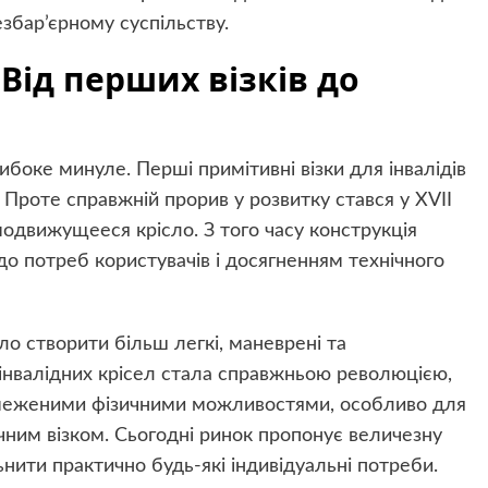
збар’єрному суспільству.
 Від перших візків до
глибоке минуле. Перші примітивні візки для інвалідів
. Проте справжній прорив у розвитку стався у XVII
модвижущееся крісло. З того часу конструкція
о потреб користувачів і досягненням технічного
ло створити більш легкі, маневрені та
інвалідних крісел стала справжньою революцією,
бмеженими фізичними можливостями, особливо для
ічним візком. Сьогодні ринок пропонує величезну
нити практично будь-які індивідуальні потреби.