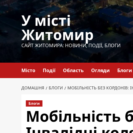
Перейти
до
У місті
вмісту
Житомир
САЙТ ЖИТОМИРА: НОВИНИ, ПОДІЇ, БЛОГИ
Місто
Події
Область
Огляди
Блоги
ДОМАШНЯ
БЛОГИ
МОБІЛЬНІСТЬ БЕЗ КОРДОНІВ: 
Блоги
Мобільність б
Інвалідні кол