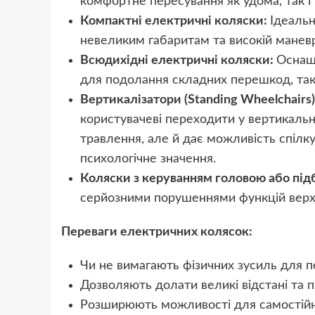
комфортне пересування як удома, так і 
Компактні електричні коляски:
Ідеальн
невеликим габаритам та високій маневр
Всюдихідні електричні коляски:
Оснащ
для подолання складних перешкод, так
Вертикалізатори (Standing Wheelchairs
користувачеві переходити у вертикальн
травлення, але й дає можливість спілку
психологічне значення.
Коляски з керуванням головою або під
серйозними порушеннями функцій верхні
Переваги електричних колясок:
Чи не вимагають фізичних зусиль для п
Дозволяють долати великі відстані та п
Розширюють можливості для самостійно