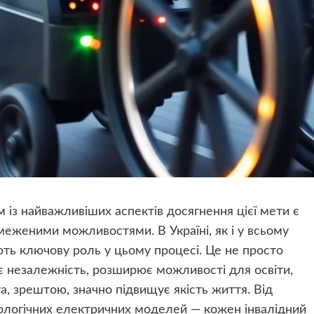
м із найважливіших аспектів досягнення цієї мети є
еженими можливостями. В Україні, як і у всьому
грають ключову роль у цьому процесі. Це не просто
ує незалежність, розширює можливості для освіти,
а, зрештою, значно підвищує якість життя. Від
нологічних електричних моделей — кожен інвалідний