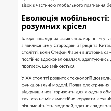
візок є частиною глобального прагнення бе
Еволюція мобільності:
розумних крісел
Історія інвалідних візків сягає корінням у 
з’явилися ще у Стародавній Греції та Китаї
столітті, коли Стефан Фарен виготовив са
постійно вдосконалювалася, адаптуючись д
прогресу, що змінюються.
У XX столітті розвиток технологій дозволи
функціональні моделі. Поява електричних 
відкривши нові горизонти для людей з о
тих, хто не міг самостійно керувати механ
різноманітність моделей, здатних задоволь