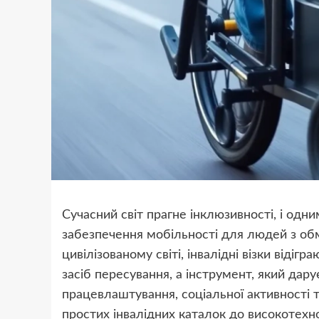
Сучасний світ прагне інклюзивності, і одни
забезпечення мобільності для людей з обм
цивілізованому світі, інвалідні візки віді
засіб пересування, а інструмент, який дар
працевлаштування, соціальної активності т
простих інвалідних каталок до високотех