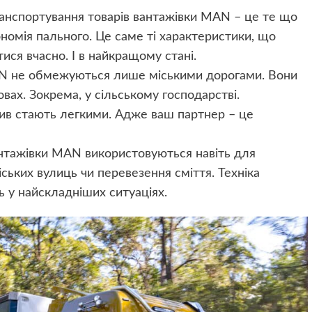
транспортування товарів вантажівки MAN – це те що
ономія пального. Це саме ті характеристики, що
ся вчасно. І в найкращому стані.
AN не обмежуються лише міськими дорогами. Вони
овах. Зокрема, у сільському господарстві.
ив стають легкими. Адже ваш партнер – це
антажівки MAN використовуються навіть для
ських вулиць чи перевезення сміття. Техніка
ь у найскладніших ситуаціях.