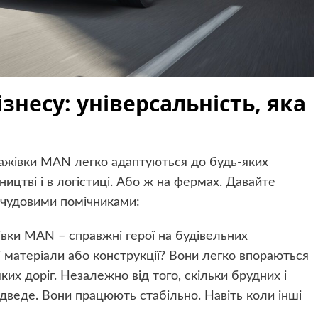
знесу: універсальність, яка
тажівки MAN легко адаптуються до будь-яких
ництві і в логістиці. Або ж на фермах. Давайте
 чудовими помічниками:
івки MAN – справжні герої на будівельних
 матеріали або конструкції? Вони легко впораються
яких доріг. Незалежно від того, скільки брудних і
дведе. Вони працюють стабільно. Навіть коли інші