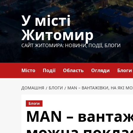
Перейти
до
У місті
вмісту
Житомир
САЙТ ЖИТОМИРА: НОВИНИ, ПОДІЇ, БЛОГИ
Місто
Події
Область
Огляди
Блоги
ДОМАШНЯ
БЛОГИ
MAN – ВАНТАЖІВКИ, НА ЯКІ М
Блоги
MAN – вантажі
можна поклас