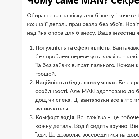
Чому саме MAN
? Секр
Обираєте вантажівку для бізнесу і хочете
кожна її деталь працювала без збоїв. Нав
надійна опора для бізнесу. Ваша інвестиція 
Потужність та ефективність
. Вантажів
без проблем перевезуть важкі вантажі. Н
Та без зайвих витрат пального. Кожен кі
грошей.
Надійність в будь-яких умовах
. Безпер
особливості. Але MAN адаптовано до бу
дощ чи спека. Ці вантажівки все витрим
зупиняються.
Комфорт водія
. Вантажівка – це робоче
кожну деталь. Водій сидить зручно. Ві
їзди. Це дозволяє зосередитися на доро