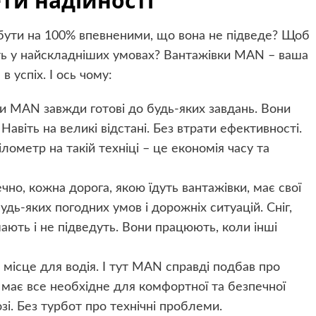
ети надійності
 бути на 100% впевненими, що вона не підведе? Щоб
іть у найскладніших умовах? Вантажівки MAN – ваша
в успіх. І ось чому:
ки MAN завжди готові до будь-яких завдань. Вони
авіть на великі відстані. Без втрати ефективності.
лометр на такій техніці – це економія часу та
ечно, кожна дорога, якою їдуть вантажівки, має свої
дь-яких погодних умов і дорожніх ситуацій. Сніг,
ають і не підведуть. Вони працюють, коли інші
 місце для водія. І тут MAN справді подбав про
н має все необхідне для комфортної та безпечної
зі. Без турбот про технічні проблеми.