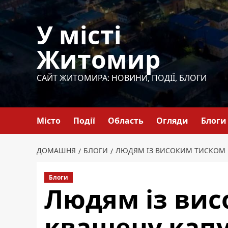
Перейти
до
У місті
вмісту
Житомир
САЙТ ЖИТОМИРА: НОВИНИ, ПОДІЇ, БЛОГИ
Місто
Події
Область
Огляди
Блоги
ДОМАШНЯ
БЛОГИ
ЛЮДЯМ ІЗ ВИСОКИМ ТИСКОМ КВ
Блоги
Людям із ви
квашену капу