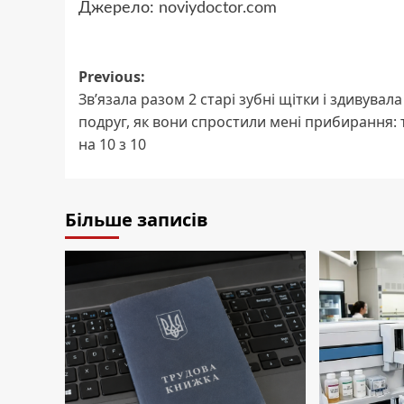
Джерело:
noviydoctor.com
Post
Previous:
Зв’язала разом 2 старі зубні щітки і здивувала
navigation
подруг, як вони спростили мені прибирання:
на 10 з 10
Більше записів