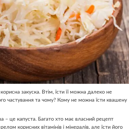
корисна закуска. Втім, їсти її можна далеко не
го частування та чому? Кому не можна їсти квашену
а – це капуста. Багато хто має власний рецепт
елом корисних вітамінів і мінералів, але їсти його