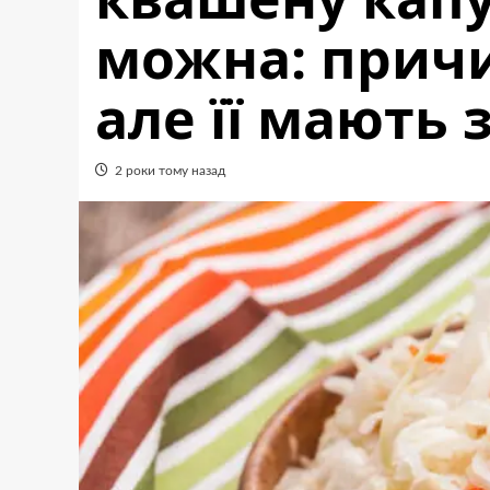
можна: причи
але її мають з
2 роки тому назад