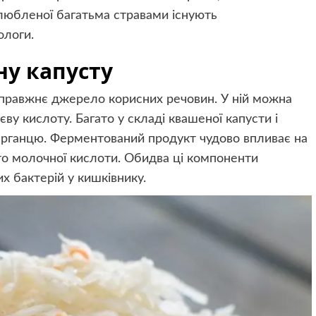
любленої багатьма стравами існують
ологи.
у капусту
справжнє джерело корисних речовин. У ній можна
лієву кислоту. Багато у складі квашеної капусти і
 марганцю. Ферментований продукт чудово впливає на
то молочної кислоти. Обидва ці компоненти
 бактерій у кишківнику.