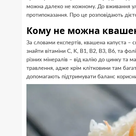
можна далеко не кожному. До вживання у
протипоказання. Про це розповідають дієт
Кому не можна квашен
За словами експертів, квашена капуста – 
знайти вітаміни C, K, B1, B2, B3, B6, та фо
різних мінералів – від калію до цинку та
травлення, адже крім клітковини там бага
допомагають підтримувати баланс корисних