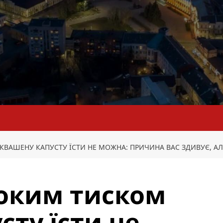
АШЕНУ КАПУСТУ ЇСТИ НЕ МОЖНА: ПРИЧИНА ВАС ЗДИВУЄ, АЛЕ 
соким тиском
сту їсти не