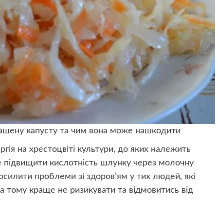
вашену капусту та чим вона може нашкодити
ргія на хрестоцвіті культури, до яких належить
е підвищити кислотність шлунку через молочну
осилити проблеми зі здоров’ям у тих людей, які
 тому краще не ризикувати та відмовитись від