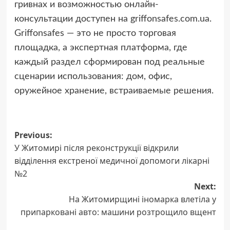
гривнах и возможностью онлайн-
консультации доступен на griffonsafes.com.ua.
Griffonsafes — это не просто торговая
площадка, а экспертная платформа, где
каждый раздел сформирован под реальные
сценарии использования: дом, офис,
оружейное хранение, встраиваемые решения.
Post
Previous:
У Житомирі після реконструкції відкрили
navigation
відділення екстреної медичної допомоги лікарні
№2
Next:
На Житомирщині іномарка влетіла у
припарковані авто: машини розтрощило вщент