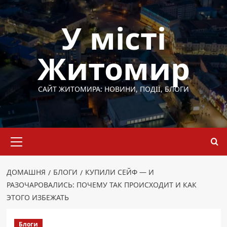
Перейти
до
У місті
вмісту
Житомир
САЙТ ЖИТОМИРА: НОВИНИ, ПОДІЇ, БЛОГИ
Основне
меню
ДОМАШНЯ
БЛОГИ
КУПИЛИ СЕЙФ — И
РАЗОЧАРОВАЛИСЬ: ПОЧЕМУ ТАК ПРОИСХОДИТ И КАК
ЭТОГО ИЗБЕЖАТЬ
Блоги