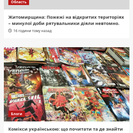
Область
Житомирщина: Пожежі на відкритих територіях
– минулої доби рятувальники діяли невтомно.
16 години тому назад
Блоги
Комікси українською: що почитати та де знайти