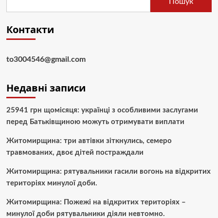
Пошук
Контакти
to3004546@gmail.com
Недавні записи
25941 грн щомісяця: українці з особливими заслугами
перед Батьківщиною можуть отримувати виплати
Житомирщина: три автівки зіткнулись, семеро
травмованих, двоє дітей постраждали
Житомирщина: рятувальники гасили вогонь на відкритих
територіях минулої доби.
Житомирщина: Пожежі на відкритих територіях –
минулої доби рятувальники діяли невтомно.