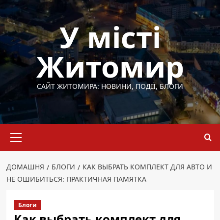
Перейти
до
У місті
вмісту
Житомир
САЙТ ЖИТОМИРА: НОВИНИ, ПОДІЇ, БЛОГИ
Основне
меню
ДОМАШНЯ
БЛОГИ
КАК ВЫБРАТЬ КОМПЛЕКТ ДЛЯ АВТО И
НЕ ОШИБИТЬСЯ: ПРАКТИЧНАЯ ПАМЯТКА
Блоги
Как выбрать комплект для