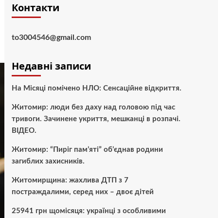
Контакти
to3004546@gmail.com
Недавні записи
На Місяці помічено НЛО: Сенсаційне відкриття.
Житомир: люди без даху над головою під час
тривоги. Зачинене укриття, мешканці в розпачі.
ВІДЕО.
Житомир: “Пиріг пам’яті” об’єднав родини
загиблих захисників.
Житомирщина: жахлива ДТП з 7
постраждалими, серед них – двоє дітей
25941 грн щомісяця: українці з особливими