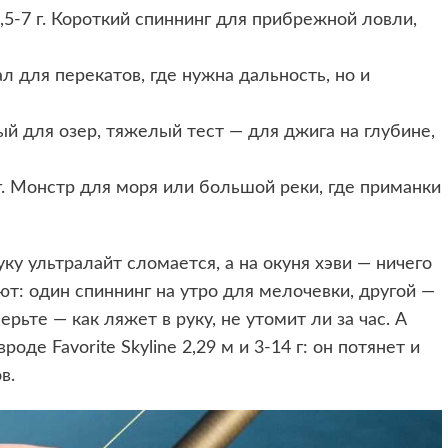
 0,5-7 г. Короткий спиннинг для прибрежной ловли,
рсал для перекатов, где нужна дальность, но и
нный для озер, тяжелый тест — для джига на глубине,
0 г. Монстр для моря или большой реки, где приманки
у ультралайт сломается, а на окуня хэви — ничего
ют: один спиннинг на утро для мелочевки, другой —
рьте — как ляжет в руку, не утомит ли за час. А
оде Favorite Skyline 2,29 м и 3-14 г: он потянет и
в.