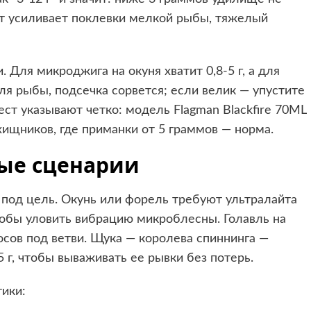
ст усиливает поклевки мелкой рыбы, тяжелый
 Для микроджига на окуня хватит 0,8-5 г, а для
для рыбы, подсечка сорвется; если велик — упустите
ст указывают четко: модель Flagman Blackfire 70ML
хищников, где приманки от 5 граммов — норма.
ные сценарии
 под цель. Окунь или форель требуют ультралайта
тобы уловить вибрацию микроблесны. Голавль на
осов под ветви. Щука — королева спиннинга —
5 г, чтобы вываживать ее рывки без потерь.
тики: