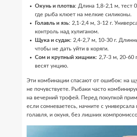
Окунь и плотва
: Длина 1,8-2,1 м, тест
где рыба клюет на мелкие силиконы.
Голавль и язь
: 2,1-2,4 м, 3-12 г. Униве
контроль над хулиганом.
Щука и судак
: 2,4-2,7 м, 10-30 г. Дли
чтобы не дать уйти в коряги.
Сом и крупный хищник
: 2,7-3 м, 20-6
весят унцию.
Эти комбинации спасают от ошибок: на щук
не почувствуете. Рыбаки часто комбиниру
на вечерний трофей. Перед покупкой приме
если сомневаетесь, начните с универсала вр
голавля, и окуня, без лишних компромиссо