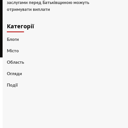
заслугами перед Батьківщиною можуть
отримувати виплати
Категорії
Блоги
Місто
Область
Огляди
Події