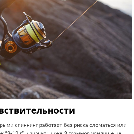
увствительности
орыми спиннинг работает без риска сломаться или
к “3-12 г” и значит: ниже 3 граммов удилище не