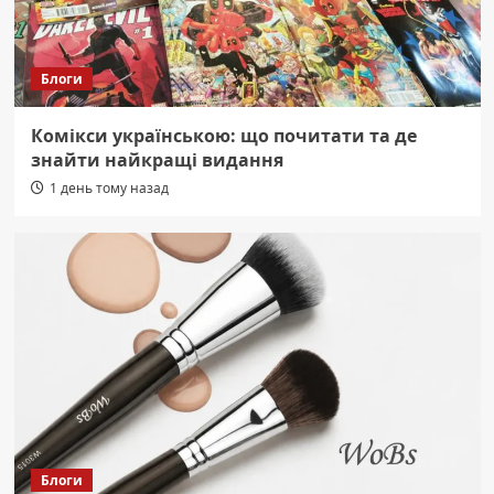
Блоги
Комікси українською: що почитати та де
знайти найкращі видання
1 день тому назад
Блоги