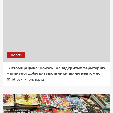
Область
Житомирщина: Пожежі на відкритих територіях
– минулої доби рятувальники діяли невтомно.
16 години тому назад