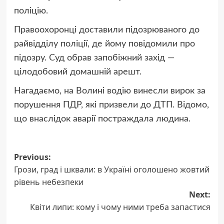
поліцію.
Правоохоронці доставили підозрюваного до
райвідділу поліції, де йому повідомили про
підозру. Суд обрав запобіжний захід —
цілодобовий домашній арешт.
Нагадаємо, на Волині водію винесли вирок за
порушення ПДР, які призвели до ДТП. Відомо,
що внаслідок аварії постраждала людина.
Post
Previous:
Грози, град і шквали: в Україні оголошено жовтий
navigation
рівень небезпеки
Next:
Квіти липи: кому і чому ними треба запастися