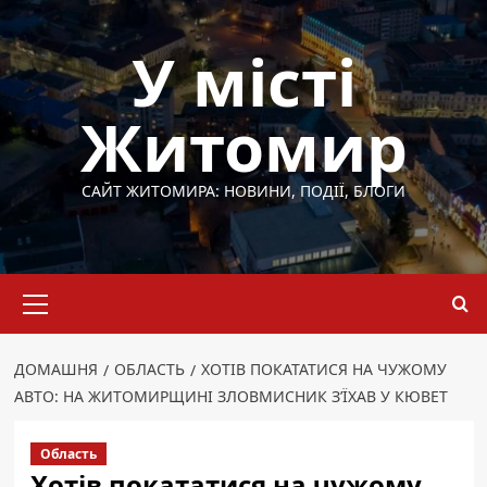
Перейти
до
У місті
вмісту
Житомир
САЙТ ЖИТОМИРА: НОВИНИ, ПОДІЇ, БЛОГИ
Основне
меню
ДОМАШНЯ
ОБЛАСТЬ
ХОТІВ ПОКАТАТИСЯ НА ЧУЖОМУ
АВТО: НА ЖИТОМИРЩИНІ ЗЛОВМИСНИК З’ЇХАВ У КЮВЕТ
Область
Хотів покататися на чужому