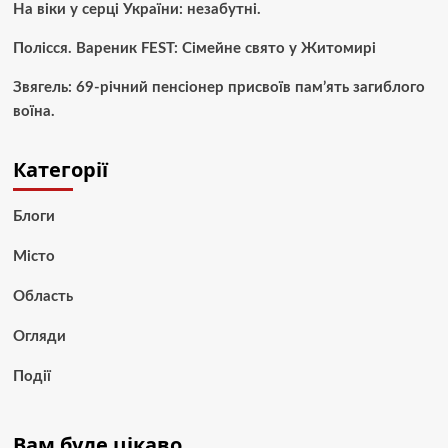
На віки у серці України: незабутні.
Полісся. Вареник FEST: Сімейне свято у Житомирі
Звягель: 69-річний пенсіонер присвоїв пам’ять загиблого
воїна.
Категорії
Блоги
Місто
Область
Огляди
Події
Вам буде цікаво