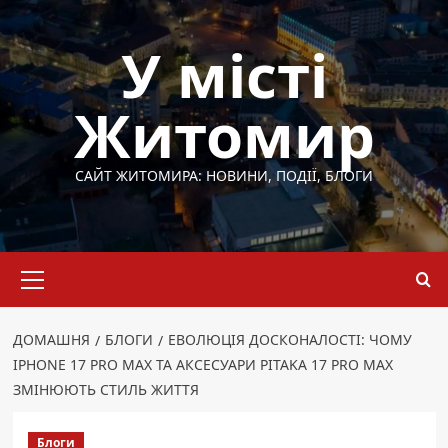
Перейти
до
У місті
вмісту
Житомир
САЙТ ЖИТОМИРА: НОВИНИ, ПОДІЇ, БЛОГИ
Основне
меню
ДОМАШНЯ
БЛОГИ
ЕВОЛЮЦІЯ ДОСКОНАЛОСТІ: ЧОМУ
IPHONE 17 PRO MAX ТА АКСЕСУАРИ PITAKA 17 PRO MAX
ЗМІНЮЮТЬ СТИЛЬ ЖИТТЯ
Блоги