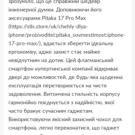
зрозуміло, що це справжній шедевр
інженерної думки. Доповнюючи його
аксесуарами Pitaka 17 Pro Max
(
https://stls.store/uk/chehly-dlya-
iphone/proizvoditel:pitaka_sovmestimost:iphone-
17-pro-max/
), вдається зберегти ідеальну
ергономіку, адже захист стає майже
невідчутним на дотик. Цей флагманський
смартфон купертинської компанії відкриває
двері до можливостей, де будь-яка щоденна
експлуатація перетворюється на чисте
задоволення. Витончена стильність корпусу
гармонійно поєднується з надійністю, якої
часто бракує сучасним гаджетам.
Використовуючи якісний захисний чохол для
смартфона, легко переконатися, що гаджет