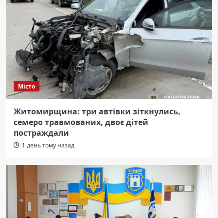
Місто
Житомирщина: три автівки зіткнулись,
семеро травмованих, двоє дітей
постраждали
1 день тому назад