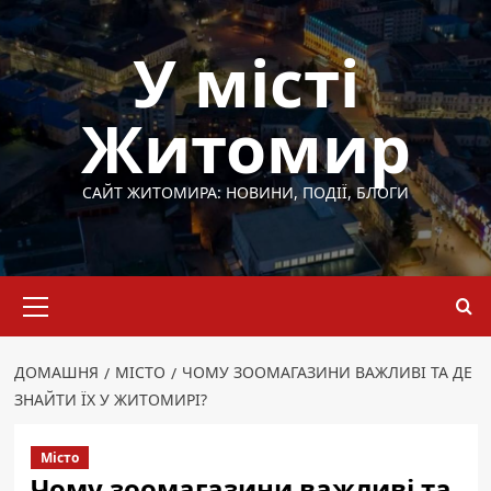
Перейти
до
У місті
вмісту
Житомир
САЙТ ЖИТОМИРА: НОВИНИ, ПОДІЇ, БЛОГИ
Основне
меню
ДОМАШНЯ
МІСТО
ЧОМУ ЗООМАГАЗИНИ ВАЖЛИВІ ТА ДЕ
ЗНАЙТИ ЇХ У ЖИТОМИРІ?
Місто
Чому зоомагазини важливі та