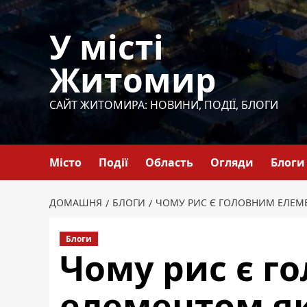
Перейти
до
У місті
вмісту
Житомир
САЙТ ЖИТОМИРА: НОВИНИ, ПОДІЇ, БЛОГИ
Місто
Події
Область
Огляди
Блоги
ДОМАШНЯ
БЛОГИ
ЧОМУ РИС Є ГОЛОВНИМ ЕЛЕМ
Блоги
Чому рис є г
елементом як