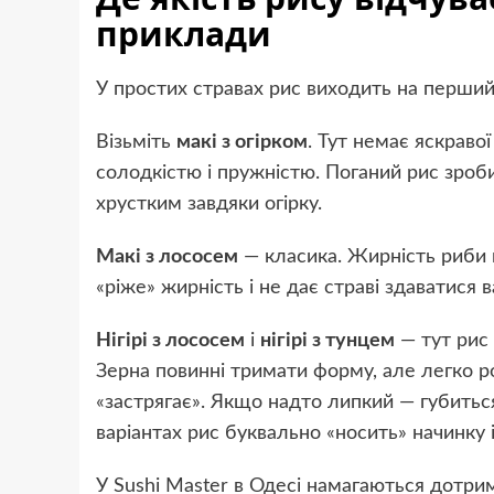
приклади
У простих стравах рис виходить на перший
Візьміть
макі з огірком
. Тут немає яскраво
солодкістю і пружністю. Поганий рис зроби
хрустким завдяки огірку.
Макі з лососем
— класика. Жирність риби 
«ріже» жирність і не дає страві здаватися
Нігірі з лососем
і
нігірі з тунцем
— тут рис 
Зерна повинні тримати форму, але легко р
«застрягає». Якщо надто липкий — губиться
варіантах рис буквально «носить» начинку 
У Sushi Master в Одесі намагаються дотрим