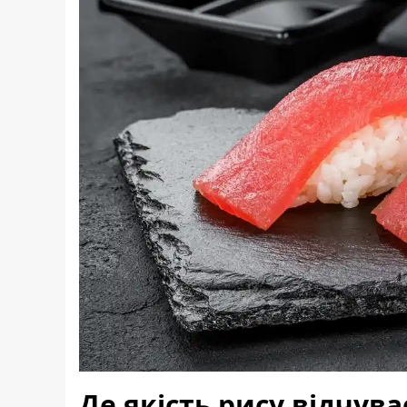
Де якість рису відчув