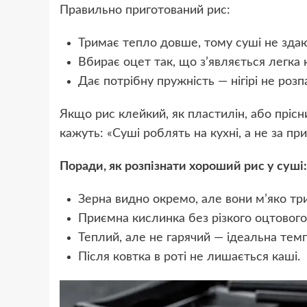
Правильно приготований рис:
Тримає тепло довше, тому суші не зда
Вбирає оцет так, що з’являється легка к
Дає потрібну пружність — нігірі не роз
Якщо рис клейкий, як пластилін, або прісни
кажуть: «Суші роблять на кухні, а не за при
Поради, як розпізнати хороший рис у суші:
Зерна видно окремо, але вони м’яко тр
Приємна кислинка без різкого оцтового
Теплий, але не гарячий — ідеальна темп
Після ковтка в роті не лишається каші.