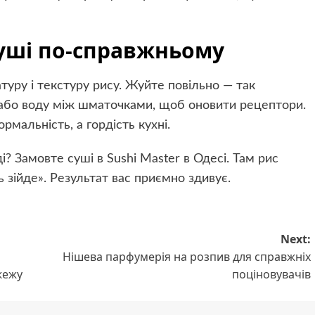
уші по-справжньому
туру і текстуру рису. Жуйте повільно — так
 або воду між шматочками, щоб оновити рецептори.
рмальність, а гордість кухні.
і? Замовте суші в Sushi Master в Одесі. Там рис
 зійде». Результат вас приємно здивує.
Next:
Нішева парфумерія на розпив для справжніх
жежу
поціновувачів