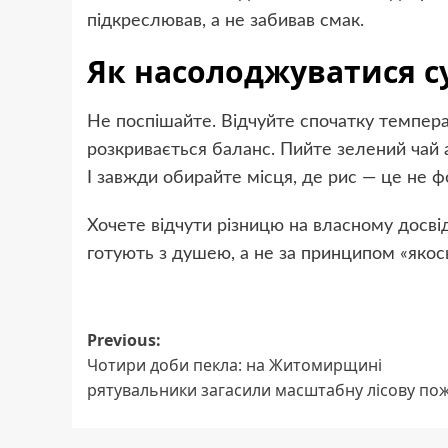
підкреслював, а не забивав смак.
Як насолоджуватися с
Не поспішайте. Відчуйте спочатку темпера
розкривається баланс. Пийте зелений чай
І завжди обирайте місця, де рис — це не фо
Хочете відчути різницю на власному досвід
готують з душею, а не за принципом «якось
Post
Previous:
Чотири доби пекла: на Житомирщині
navigation
рятувальники загасили масштабну лісову по