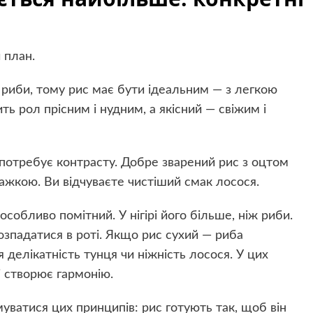
 план.
ї риби, тому рис має бути ідеальним — з легкою
ть рол прісним і нудним, а якісний — свіжим і
потребує контрасту. Добре зварений рис з оцтом
 важкою. Ви відчуваєте чистіший смак лосося.
особливо помітний. У нігірі його більше, ніж риби.
озпадатися в роті. Якщо рис сухий — риба
 делікатність тунця чи ніжність лосося. У цих
і створює гармонію.
уватися цих принципів: рис готують так, щоб він