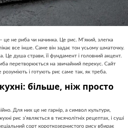
— це не риба чи начинка. Це рис. М’який, злегка
ікає все інше. Саме він задає тон усьому шматочку.
а. Це душа страви, її фундамент і головний акцент.
иба перетворюється на звичайний перекус. Сайт
 розуміють і готують рис саме так, як треба.
кухні: більше, ніж просто
йно. Для них це не гарнір, а символ культури,
кухні рис з’являється в тисячолітніх рецептах, і суші
пеціальний сорт короткозернистого рису вбирає