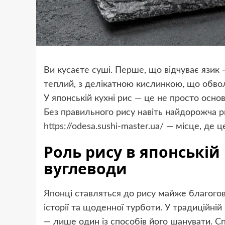
Ви кусаєте суші. Перше, що відчуває язик 
теплий, з делікатною кислинкою, що обвол
У японській кухні рис — це не просто основ
Без правильного рису навіть найдорожча р
https://odesa.sushi-master.ua/
— місце, де це
Роль рису в японській 
вуглеводи
Японці ставляться до рису майже благогові
історії та щоденної турботи. У традиційній 
— лише один із способів його шанувати. С