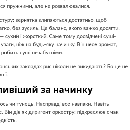
лися пружними, але не розвалювалися.
стуру: зернятка злипаються достатньо, щоб
гко, без зусиль. Це баланс, якого важко досягти.
 сухий і жорсткий. Саме тому досвідчені суші-
ваги, ніж на будь-яку начинку. Він несе аромат,
 робить суші незабутніми.
онських закладах рис ніколи не викидають? Бо це не
ції.
ливіший за начинку
ось чи тунець. Насправді все навпаки. Навіть
. Він діє як диригент оркестру: підкреслює смак
дкість.