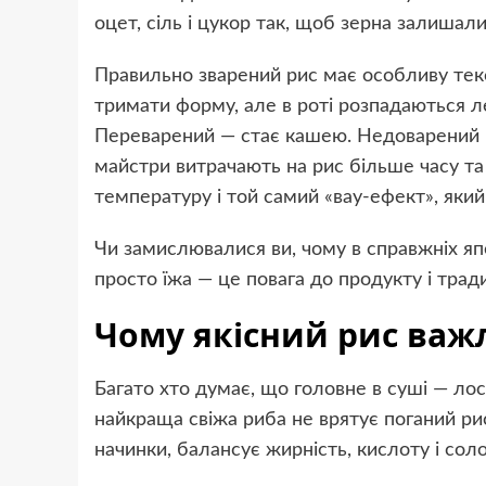
оцет, сіль і цукор так, щоб зерна залиша
Правильно зварений рис має особливу тек
тримати форму, але в роті розпадаються ле
Переварений — стає кашею. Недоварений —
майстри витрачають на рис більше часу та у
температуру і той самий «вау-ефект», який
Чи замислювалися ви, чому в справжніх яп
просто їжа — це повага до продукту і тради
Чому якісний рис важ
Багато хто думає, що головне в суші — лос
найкраща свіжа риба не врятує поганий рис
начинки, балансує жирність, кислоту і соло