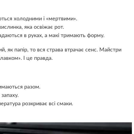
ються холодними і «мертвими».
ислинка, яка освіжає рот.
падаються в руках, а макі тримають форму.
й, як папір, то вся страва втрачає сенс. Майстри
лавком». І це правда.
имаються разом.
 запаху.
ература розкриває всі смаки.