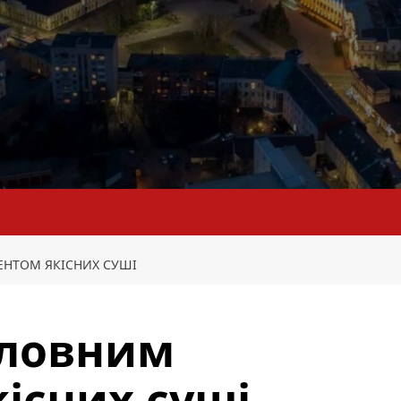
ЕНТОМ ЯКІСНИХ СУШІ
оловним
існих суші