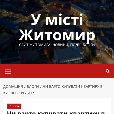
Перейти
до
У місті
вмісту
Житомир
САЙТ ЖИТОМИРА: НОВИНИ, ПОДІЇ, БЛОГИ
Основне
меню
ДОМАШНЯ
БЛОГИ
ЧИ ВАРТО КУПУВАТИ КВАРТИРУ В
КИЄВІ В КРЕДИТ?
Блоги
Чи варто купувати квартиру в