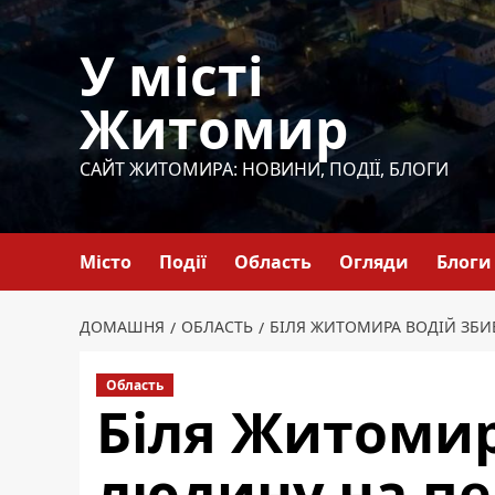
Перейти
до
У місті
вмісту
Житомир
САЙТ ЖИТОМИРА: НОВИНИ, ПОДІЇ, БЛОГИ
Місто
Події
Область
Огляди
Блоги
ДОМАШНЯ
ОБЛАСТЬ
БІЛЯ ЖИТОМИРА ВОДІЙ ЗБИВ
Область
Біля Житомир
людину на пер