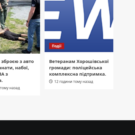
Події
 зброєю з авто
Ветеранам Хорошівської
нати, набої,
громади: поліцейська
А з
комплексна підтримка.
.
12 години тому назад
 тому назад