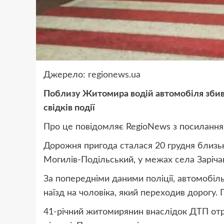
Джерело:
regionews.ua
Поблизу Житомира водій автомобіля збив пі
свідків події
Про це повідомляє RegioNews з посилання
Дорожня пригода сталася 20 грудня близьк
Могилів-Подільський, у межах села Заріча
За попередніми даними поліції, автомобіль
наїзд на чоловіка, який переходив дорогу. П
41-річний житомирянин внаслідок ДТП отр