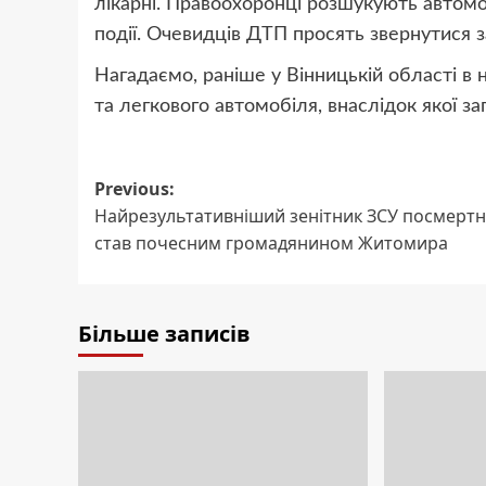
лікарні. Правоохоронці розшукують автомоб
події. Очевидців ДТП просять звернутися з
Нагадаємо, раніше у Вінницькій області в н
та легкового автомобіля, внаслідок якої за
Post
Previous:
Найрезультативніший зенітник ЗСУ посмерт
navigation
став почесним громадянином Житомира
Більше записів