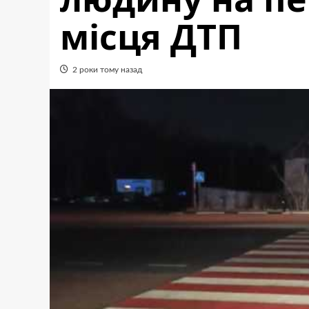
місця ДТП
2 роки тому назад