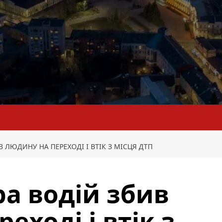
 ЛЮДИНУ НА ПЕРЕХОДІ І ВТІК З МІСЦЯ ДТП
а водій збив
еході і втік з