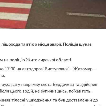
шохода та втік з місця аварії. Поліція шукає
м на поліцію Житомирської області.
о 17:30 на автодорозі Виступовичі – Житомир –
ни.
 рухався у напрямку міста Бердичева та здійснив
ісля цього водій, не зупинившись, поїхав геть.
имав тілесні ушкодження та був доставлений до