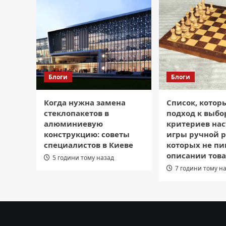
Блоги
Блоги
Когда нужна замена
Список, котор
стеклопакетов в
подход к выбор
алюминиевую
критериев на
конструкцию: советы
игры ручной р
специалистов в Киеве
которых не пи
описании тов
5 години тому назад
7 години тому н