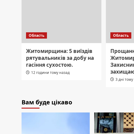
Область
Область
Житомирщина: 5 виїздів
Прощанн
рятувальників за добу на
Житоми
гасіння сухостою.
Захисник
захищаю
12 години тому назад
3 дні тому
Вам буде цікаво