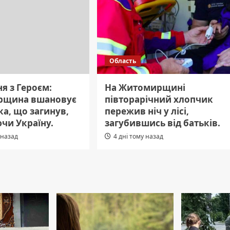
Область
я з Героєм:
На Житомирщині
рщина вшановує
півторарічний хлопчик
а, що загинув,
пережив ніч у лісі,
чи Україну.
загубившись від батьків.
 назад
4 дні тому назад