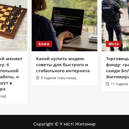
Блоги
Місто
ый меняет
Какой купить модем:
Торговець
у: 6
советы для быстрого и
фонду: гра
стольной
стабильного интернета
скиди БпЛ
аботы, о
Житомира
8 години тому назад
шут в
11 години
ара
азад
Copyright © У місті Житомир