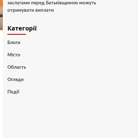
заслугами перед Батьківщиною можуть
отримувати виплати
Категорії
Блоги
Місто
Область
Огляди
Події