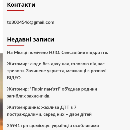
Контакти
to3004546@gmail.com
Недавні записи
На Місяці помічено НЛО: Сенсаційне відкриття.
Житомир: люди без даху над головою під час
тривоги. Зачинене укриття, мешканці в розпачі.
ВІДЕО.
Житомир: “Пиріг пам’яті” об’єднав родини
загиблих захисників.
Житомирщина: жахлива ДТП з 7
постраждалими, серед них – двоє дітей
25941 грн щомісяця: українці з особливими