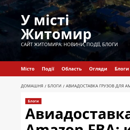
Перейти
до
У місті
вмісту
Житомир
САЙТ ЖИТОМИРА: НОВИНИ, ПОДІЇ, БЛОГИ
Місто
Події
Область
Огляди
Блоги
ДОМАШНЯ
БЛОГИ
АВИАДОСТАВКА ГРУЗОВ ДЛЯ A
Блоги
Авиадоставка
Amazon FBA: 