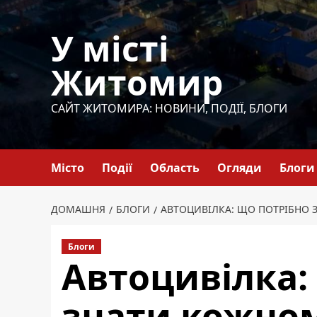
Перейти
до
У місті
вмісту
Житомир
САЙТ ЖИТОМИРА: НОВИНИ, ПОДІЇ, БЛОГИ
Місто
Події
Область
Огляди
Блоги
ДОМАШНЯ
БЛОГИ
АВТОЦИВІЛКА: ЩО ПОТРІБНО 
Блоги
Автоцивілка:
знати кожном