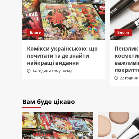
Блоги
Блоги
Комікси українською: що
Пензлик 
почитати та де знайти
космети
найкращі видання
важливі
покритт
14 години тому назад
22 години
Вам буде цікаво