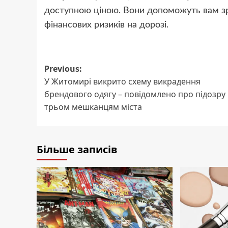
доступною ціною. Вони допоможуть вам зро
фінансових ризиків на дорозі.
Post
Previous:
У Житомирі викрито схему викрадення
navigation
брендового одягу – повідомлено про підозру
трьом мешканцям міста
Більше записів