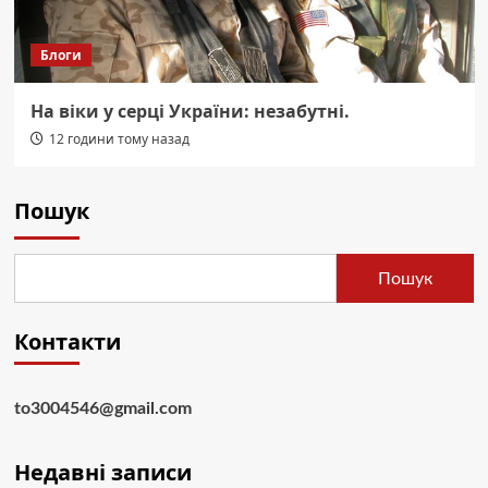
Блоги
На віки у серці України: незабутні.
12 години тому назад
Пошук
Пошук
Контакти
to3004546@gmail.com
Недавні записи