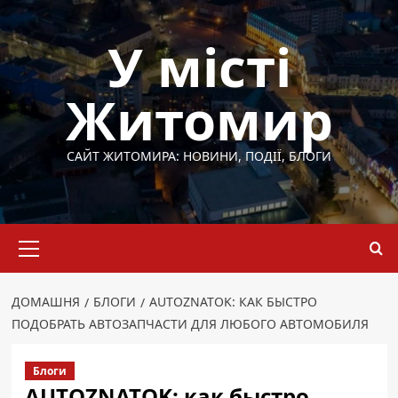
Перейти
до
У місті
вмісту
Житомир
САЙТ ЖИТОМИРА: НОВИНИ, ПОДІЇ, БЛОГИ
Основне
меню
ДОМАШНЯ
БЛОГИ
AUTOZNATOK: КАК БЫСТРО
ПОДОБРАТЬ АВТОЗАПЧАСТИ ДЛЯ ЛЮБОГО АВТОМОБИЛЯ
Блоги
AUTOZNATOK: как быстро