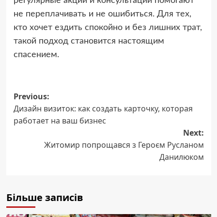
регулярные акции и консультации помогают
не переплачивать и не ошибиться. Для тех,
кто хочет ездить спокойно и без лишних трат,
такой подход становится настоящим
спасением.
Post
Previous:
Дизайн визиток: как создать карточку, которая
navigation
работает на ваш бизнес
Next:
Житомир попрощався з Героєм Русланом
Данилюком
Більше записів