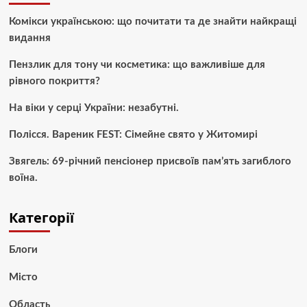
Комікси українською: що почитати та де знайти найкращі
видання
Пензлик для тону чи косметика: що важливіше для
рівного покриття?
На віки у серці України: незабутні.
Полісся. Вареник FEST: Сімейне свято у Житомирі
Звягель: 69-річний пенсіонер присвоїв пам’ять загиблого
воїна.
Категорії
Блоги
Місто
Область