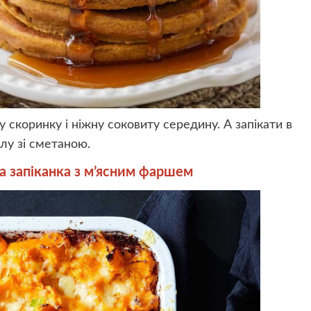
 скоринку і ніжну соковиту середину. А запікати в
лу зі сметаною.
а запіканка з м’ясним фаршем