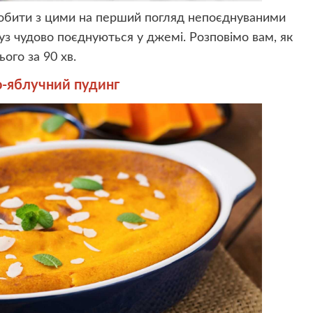
зробити з цими на перший погляд непоєднуваними
уз чудово поєднуються у джемі. Розповімо вам, як
ого за 90 хв.
о-яблучний пудинг