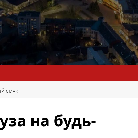
КИЙ СМАК
буза на будь-