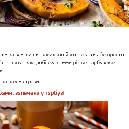
ше за все, ви неправильно його готуєте або просто
 пропонує вам добірку з семи різних гарбузових
и.
 на назву страви.
бами, запечена у гарбузі