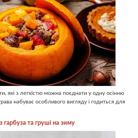
ти, які з легкістю можна поєднати у одну осінню
страва набуває особливого вигляду і годиться для
гарбуза та груші на зиму