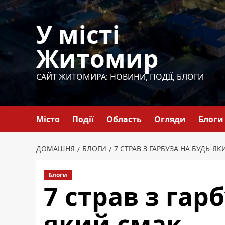
Перейти
до
У місті
вмісту
Житомир
САЙТ ЖИТОМИРА: НОВИНИ, ПОДІЇ, БЛОГИ
Місто
Події
Область
Огляди
Блоги
ДОМАШНЯ
БЛОГИ
7 СТРАВ З ГАРБУЗА НА БУДЬ-Я
Блоги
7 страв з гар
який смак