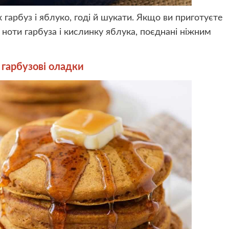
 гарбуз і яблуко, годі й шукати. Якщо ви приготуєте
і ноти гарбуза і кислинку яблука, поєднані ніжним
 гарбузові оладки