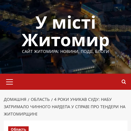
Перейти
до
У місті
вмісту
Житомир
САЙТ ЖИТОМИРА: НОВИНИ, ПОДІЇ, БЛОГИ
Основне
меню
ДОМАШНЯ
ОБЛАСТЬ
4 РОКИ УНИКАВ СУДУ: НАБУ
ЗАТРИМАЛО ЧИННОГО НАРДЕПА У СПРАВІ ПРО ТЕНДЕРИ НА
ЖИТОМИРЩИНІ
Область