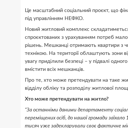
Це масштабний соціальний проєкт, що фін
під управлінням НЕФКО.
Новий житловий комплекс складатиметься 
спроєктованих з урахуванням потреб мало
рішень. Мешканці отримають квартири з 
технікою. На території облаштують зони в
увагу приділили безпеці – у підвалі одног
вмістити всіх мешканців.
Про те, хто може претендувати на таке жи
відділу обліку та розподілу житлової пло
Хто може претендувати на житло?
“За останніми даними департаменту соціаль
переміщених осіб, до нашої громади заїхало
тисяч уже задекларували своє фактичне мі