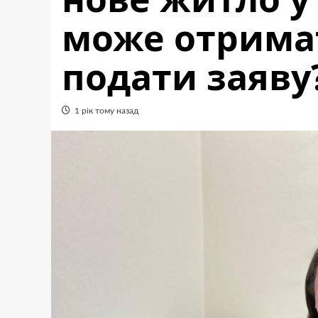
може отримат
подати заяву
1 рік тому назад