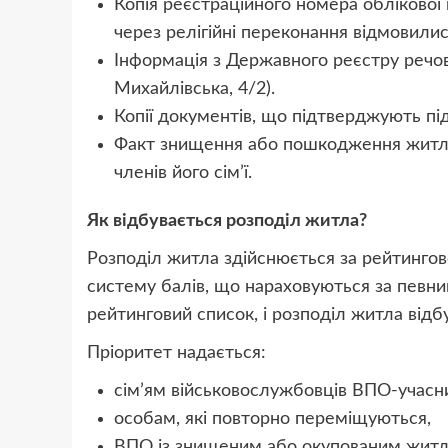
Копія реєстраційного номера облікової 
через релігійні переконання відмовилис
Інформація з Державного реєстру речо
Михайлівська, 4/2).
Копії документів, що підтверджують пі
Факт знищення або пошкодження житла
членів його сім’ї.
Як відбувається розподіл житла?
Розподіл житла здійснюється за рейтинго
систему балів, що нараховуються за певни
рейтинговий список, і розподіл житла відб
Пріоритет надається:
сім’ям військовослужбовців ВПО-учасни
особам, які повторно переміщуються,
ВПО із знищеним або окупованим житл