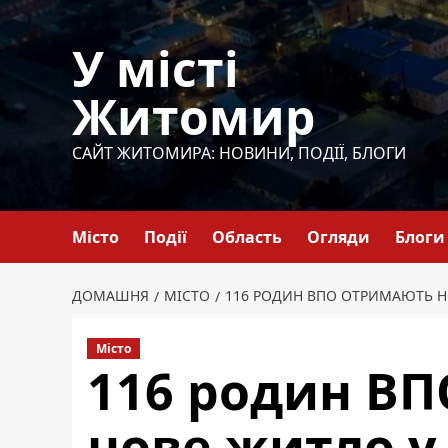
Перейти
до
У місті
вмісту
Житомир
САЙТ ЖИТОМИРА: НОВИНИ, ПОДІЇ, БЛОГИ
Місто
Події
Область
Огляди
Блоги
ДОМАШНЯ
МІСТО
116 РОДИН ВПО ОТРИМАЮТЬ НО
Місто
116 родин В
нове житло у