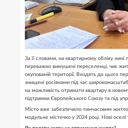
За її словами, на квартирному обліку нині
переважно вимушені переселенці, чиє жит
окупованій території. Входять до цього пе
знищені росіянами під час широкомасштабн
на можливість отримати квартиру в новом
підтримки Європейського Союзу та під уп
Місто вже забезпечило тимчасовим житлом
модульне містечко у 2024 році. Нові оселі