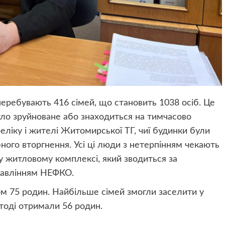
 перебувають 416 сімей, що становить 1038 осіб. Це
ло зруйноване або знаходиться на тимчасово
реліку і жителі Житомирської ТГ, чиї будинки були
ого вторгнення. Усі ці люди з нетерпінням чекають
у житловому комплексі, який зводиться за
равлінням НЕФКО.
 75 родин. Найбільше сімей змогли заселити у
 тоді отримали 56 родин.