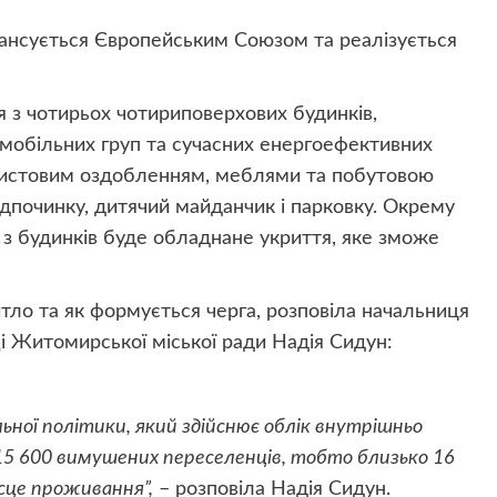
ансується Європейським Союзом та реалізується
з чотирьох чотириповерхових будинків,
мобільних груп та сучасних енергоефективних
чистовим оздобленням, меблями та побутовою
ідпочинку, дитячий майданчик і парковку. Окрему
о з будинків буде обладнане укриття, яке зможе
тло та як формується черга, розповіла начальниця
щі Житомирської міської ради Надія Сидун:
ної політики, який здійснює облік внутрішньо
 15 600 вимушених переселенців, тобто близько 16
сце проживання”,
– розповіла Надія Сидун.