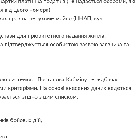
картки платника податків (не надається особами, які
я від цього номера).
вих прав на нерухоме майно (ЦНАП, вул.
дстави для пріоритетного надання житла.
 підтверджується особистою заявою заявника та
вою системою. Постанова Кабміну передбачає
ми критеріями. На основі внесених даних ведеться
увається згідно з цим списком.
ків бойових дій,
ом,