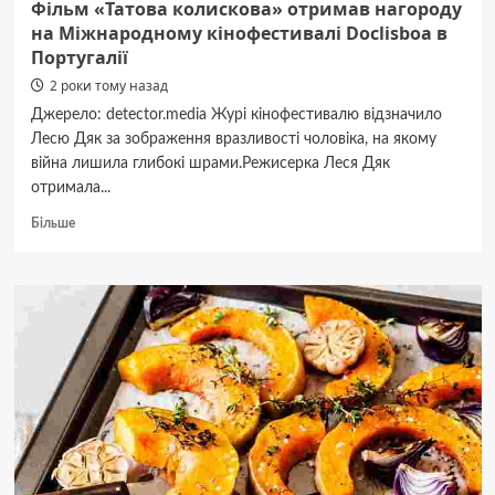
Фільм «Татова колискова» отримав нагороду
на Міжнародному кінофестивалі Doclisboa в
Португалії
2 роки тому назад
Джерело: detector.media Журі кінофестивалю відзначило
Лесю Дяк за зображення вразливості чоловіка, на якому
війна лишила глибокі шрами.Режисерка Леся Дяк
отримала...
Докладніше
Більше
про
Фільм
«Татова
колискова»
отримав
нагороду
на
Міжнародному
кінофестивалі
Doclisboa
в
Португалії