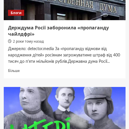
Блоги
Держдума Росії заборонила «пропаганду
чайлдфрі»
2 роки тому назад
Джерело: detector.media За «пропаганду відмови від
народження дітей» росіянам загрожуватиме штраф від 400
тисяч до п'яти мільйонів рублів.Державна дума Росії...
Докладніше
Більше
про
Держдума
Росії
заборонила
«пропаганду
чайлдфрі»