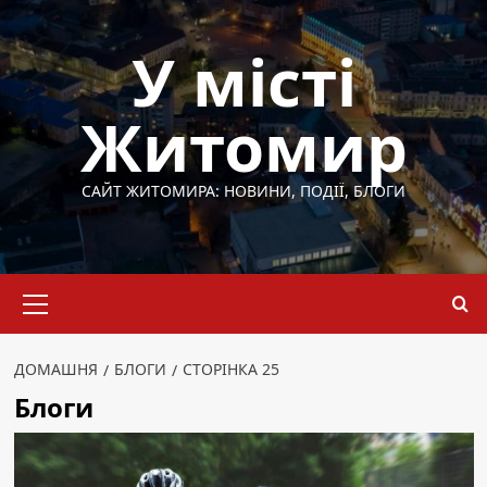
Перейти
до
У місті
вмісту
Житомир
САЙТ ЖИТОМИРА: НОВИНИ, ПОДІЇ, БЛОГИ
Основне
меню
ДОМАШНЯ
БЛОГИ
СТОРІНКА 25
Блоги