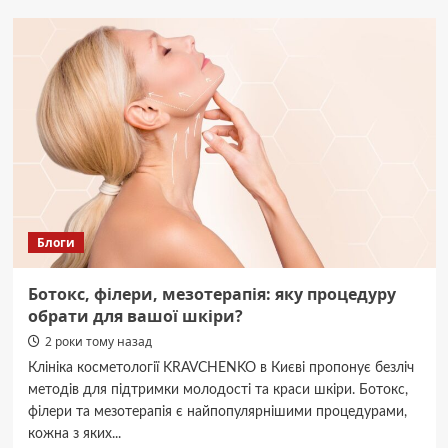
потрібно
капнути
на
стебло
орхідеї,
щоб
вона
буйно
зацвіла:
ефективний
стимулятор
Блоги
Ботокс, філери, мезотерапія: яку процедуру
обрати для вашої шкіри?
2 роки тому назад
Клініка косметології KRAVCHENKO в Києві пропонує безліч
методів для підтримки молодості та краси шкіри. Ботокс,
філери та мезотерапія є найпопулярнішими процедурами,
кожна з яких...