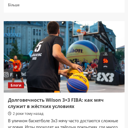
Докладніше
Більше
про
Ботокс,
філери,
мезотерапія:
яку
процедуру
обрати
для
вашої
шкіри?
Блоги
Долговечность Wilson 3×3 FIBA: как мяч
служит в жёстких условиях
2 роки тому назад
В уличном баскетболе 3x3 мячу часто достаются сложные
условия. Игры проходят на твёрдых покрытиях, где много