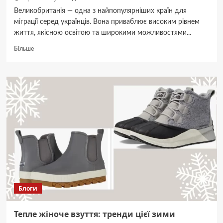
Великобританія — одна з найпопулярніших країн для
міграції серед українців. Вона приваблює високим рівнем
життя, якісною освітою та широкими можливостями...
Докладніше
Більше
про
Як
отримати
візу
до
Великобританії:
покроковий
гід
Блоги
Тепле жіноче взуття: тренди цієї зими