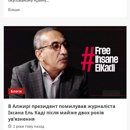
окупованому Криму...
Докладніше
Більше
про
Двох
жителів
Феодосії
засудили
за
«замах»
на
прокремлівського
блогера
Таліпова
Блоги
В Алжирі президент помилував журналіста
Іхсана Ель Каді після майже двох років
ув’язнення
2 роки тому назад