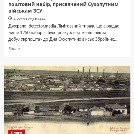
поштовий набір, присвячений Сухопутним
військам ЗСУ
2 роки тому назад
Джерело: detector.media Лімітований тираж, що складає
лише 1250 наборів, було розкуплено менш, ніж за
добу.«Укрпошта» до Дня Сухопутних військ Збройних...
Докладніше
Більше
про
«Укрпошта»
випустила
лімітований
поштовий
набір,
присвячений
Сухопутним
військам
ЗСУ
Блоги