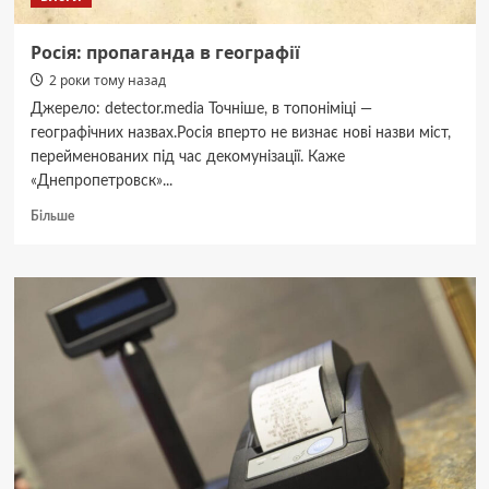
Росія: пропаганда в географії
2 роки тому назад
Джерело: detector.media Точніше, в топоніміці —
географічних назвах.Росія вперто не визнає нові назви міст,
перейменованих під час декомунізації. Каже
«Днепропетровск»...
Докладніше
Більше
про
Росія:
пропаганда
в
географії