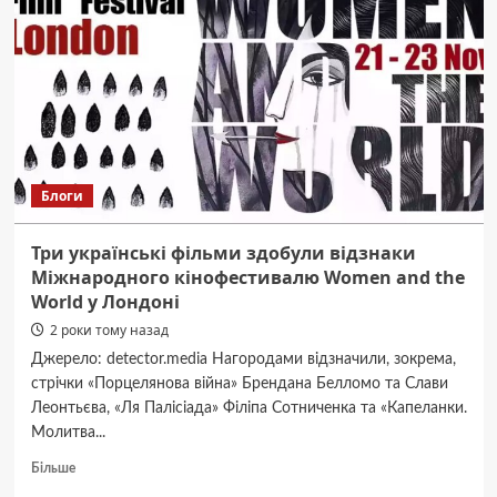
їсти
під
час
стресових
ситуацій
Блоги
Три українські фільми здобули відзнаки
Міжнародного кінофестивалю Women and the
World у Лондоні
2 роки тому назад
Джерело: detector.media Нагородами відзначили, зокрема,
стрічки «Порцелянова війна» Брендана Белломо та Слави
Леонтьєва, «Ля Палісіада» Філіпа Сотниченка та «Капеланки.
Молитва...
Докладніше
Більше
про