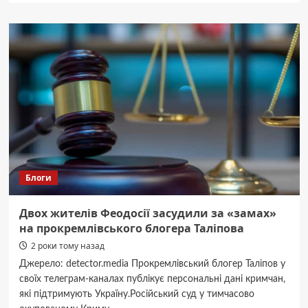
Друк
на
сувенірній
продукції
від
ФотоБум
як
ідея
для
подарунків
Блоги
Двох жителів Феодосії засудили за «замах»
на прокремлівського блогера Таліпова
2 роки тому назад
Джерело: detector.media Прокремлівський блогер Таліпов у
своїх телеграм-каналах публікує персональні дані кримчан,
які підтримують Україну.Російський суд у тимчасово