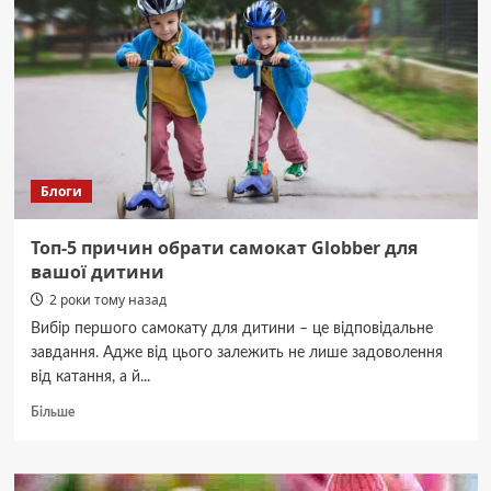
Блоги
Топ-5 причин обрати самокат Globber для
вашої дитини
2 роки тому назад
Вибір першого самокату для дитини – це відповідальне
завдання. Адже від цього залежить не лише задоволення
від катання, а й...
Докладніше
Більше
про
Топ-5
причин