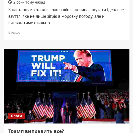
2 роки тому назад
З настанням холодів кожна жінка починає шукати ідеальне
взуття, яке не лише зігріє в морозну погоду, але й
виглядатиме стильно....
Докладніше
Більше
про
Тепле
жіноче
взуття:
тренди
цієї
зими
Блоги
Трамп виправить все?