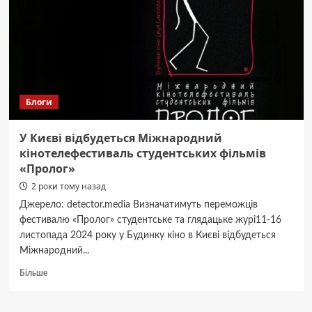
для
техніки
Блоги
У Києві відбудеться Міжнародний
кінотелефестиваль студентських фільмів
«Пролог»
2 роки тому назад
Джерело: detector.media Визначатимуть переможців
фестивалю «Пролог» студентське та глядацьке журі11-16
листопада 2024 року у Будинку кіно в Києві відбудеться
Міжнародний...
Докладніше
Більше
про
У
Києві