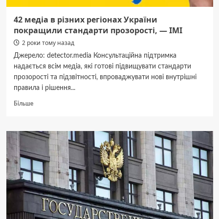
42 медіа в різних регіонах України
покращили стандарти прозорості, — ІМІ
2 роки тому назад
Джерело: detector.media Консультаційна підтримка
надається всім медіа, які готові підвищувати стандарти
прозорості та підзвітності, впроваджувати нові внутрішні
правила і рішення...
Докладніше
Більше
про
42
медіа
в
різних
регіонах
України
покращили
стандарти
прозорості,
—
ІМІ