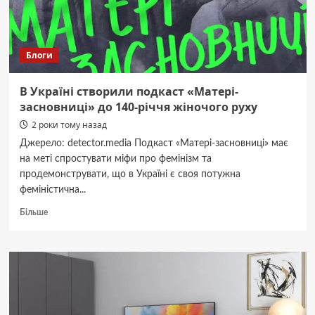
Блоги
В Україні створили подкаст «Матері-
засновниці» до 140-річчя жіночого руху
2 роки тому назад
Джерело: detector.media Подкаст «Матері-засновниці» має
на меті спростувати міфи про фемінізм та
продемонструвати, що в Україні є своя потужна
феміністична...
Докладніше
Більше
про
В
Україні
створили
подкаст
«Матері-
засновниці»