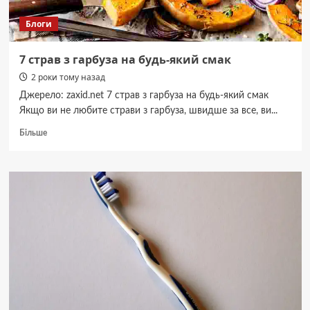
Блоги
7 страв з гарбуза на будь-який смак
2 роки тому назад
Джерело: zaxid.net 7 страв з гарбуза на будь-який смак
Якщо ви не любите страви з гарбуза, швидше за все, ви...
Докладніше
Більше
про
7
страв
з
гарбуза
на
будь-
який
смак