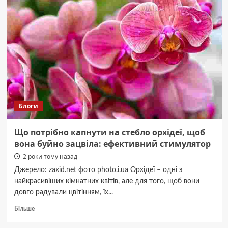
обрати
самокат
Globber
для
вашої
дитини
Блоги
Що потрібно капнути на стебло орхідеї, щоб
вона буйно зацвіла: ефективний стимулятор
2 роки тому назад
Джерело: zaxid.net фото photo.i.ua Орхідеї – одні з
найкрасивіших кімнатних квітів, але для того, щоб вони
довго радували цвітінням, їх...
Докладніше
Більше
про
Що