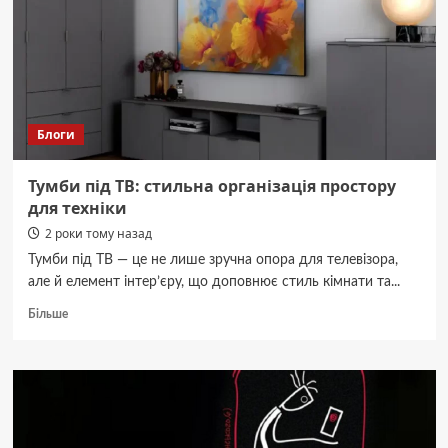
до
140-
річчя
жіночого
руху
Блоги
Тумби під ТВ: стильна організація простору
для техніки
2 роки тому назад
Тумби під ТВ — це не лише зручна опора для телевізора,
але й елемент інтер’єру, що доповнює стиль кімнати та...
Докладніше
Більше
про
Тумби
під
ТВ:
стильна
організація
простору