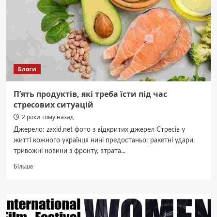
українському
воєнному
трилері
«Невимовне»
Блоги
П’ять продуктів, які треба їсти під час
стресових ситуацій
2 роки тому назад
Джерело: zaxid.net фото з відкритих джерел Стресів у
житті кожного українця нині предостаньо: ракетні удари,
тривожні новини з фронту, втрата...
Докладніше
Більше
про
П’ять
продуктів,
які
треба