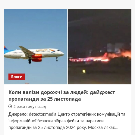
Три
українські
фільми
здобули
відзнаки
Міжнародного
кінофестивалю
Women
and
the
World
у
Лондоні
Блоги
Коли валізи дорожчі за людей: дайджест
пропаганди за 25 листопада
2 роки тому назад
Джерело: detector.media Центр стратегічних комунікацій та
інформаційної безпеки зібрав фейки та наративи
пропаганди за 25 листопада 2024 року. Москва лякає...