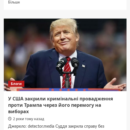
Докладніше
Більше
про
Коли
валізи
дорожчі
за
людей:
дайджест
пропаганди
за
25
листопада
Блоги
У США закрили кримінальні провадження
проти Трампа через його перемогу на
виборах
2 роки тому назад
Джерело: detector.media Суддя закрила справу без