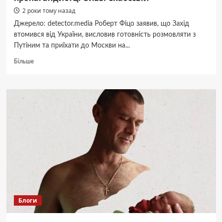
2 роки тому назад
Джерело: detector.media Роберт Фіцо заявив, що Захід
втомився від України, висловив готовність розмовляти з
Путіним та приїхати до Москви на...
Докладніше
Більше
про
Прем’єр
Словаччини
дав
інтерв’ю
російській
пропагандистці
Ользі
Скабєєвій
Блоги