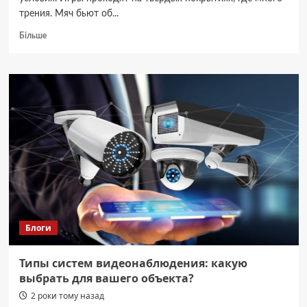
трения. Мяч бьют об...
Докладніше
Більше
про
Долговечность
Wilson
3×3
FIBA:
как
мяч
служит
в
жёстких
условиях
Блоги
Типы систем видеонаблюдения: какую
выбрать для вашего объекта?
2 роки тому назад