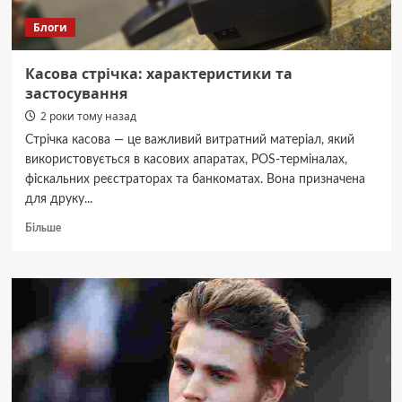
Блоги
Касова стрічка: характеристики та
застосування
2 роки тому назад
Стрічка касова — це важливий витратний матеріал, який
використовується в касових апаратах, POS-терміналах,
фіскальних реєстраторах та банкоматах. Вона призначена
для друку...
Докладніше
Більше
про
Касова
стрічка:
характеристики
та
застосування