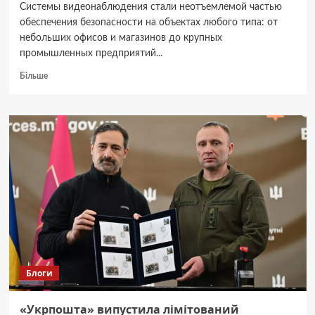
Системы видеонаблюдения стали неотъемлемой частью
обеспечения безопасности на объектах любого типа: от
небольших офисов и магазинов до крупных
промышленных предприятий...
Докладніше
Більше
про
Типы
систем
видеонаблюдения:
какую
выбрать
для
вашего
объекта?
Блоги
«Укрпошта» випустила лімітований