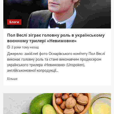
Блоги
Пол Веслі зіграє головну роль в українському
воєнному трилері «Невимовне»
2 роки тому назад
Джерело: zaxid.net фото Оскарівського комітету Пол Веслі
виконає головну роль та стане виконавчим продюсером
українського трилера «Невимовне» (Unspoken),
англійськомовної копродукції...
Докладніше
Більше
про
Пол
Веслі
зіграє
головну
роль
в