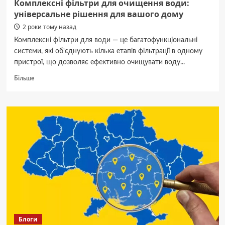
Комплексні фільтри для очищення води:
універсальне рішення для вашого дому
2 роки тому назад
Комплексні фільтри для води — це багатофункціональні
системи, які об'єднують кілька етапів фільтрації в одному
пристрої, що дозволяє ефективно очищувати воду...
Докладніше
Більше
про
Комплексні
фільтри
для
очищення
води:
універсальне
рішення
для
вашого
дому
Блоги