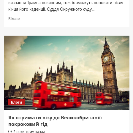
визнання Трампа невинним, тож їх зможуть поновити після
кінця його каденції. Суддя Окружного суду...
Докладніше
Більше
про
У
США
закрили
кримінальні
провадження
проти
Трампа
через
його
перемогу
на
виборах
Блоги
Як отримати візу до Великобританії:
покроковий гід
2 роки тому назад