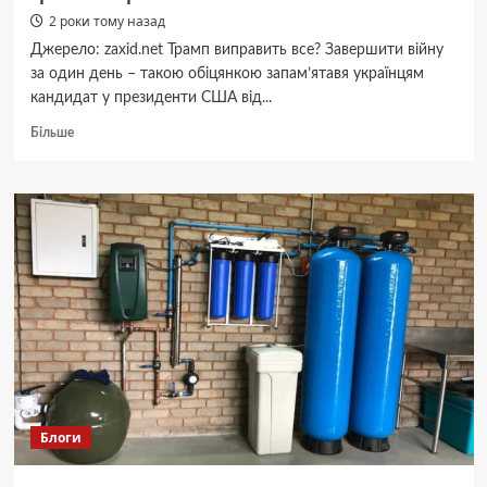
2 роки тому назад
Джерело: zaxid.net Трамп виправить все? Завершити війну
за один день – такою обіцянкою запам’ятавя українцям
кандидат у президенти США від...
Докладніше
Більше
про
Трамп
виправить
все?
Блоги