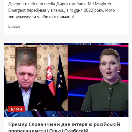
Джерело: detector.media Директор Radio M і Maghreb
Émergent перебував у в'язниці з грудня 2022 року. Його
звинувачували у нібито отриманні...
Докладніше
Більше
про
В
Алжирі
президент
помилував
журналіста
Іхсана
Ель
Каді
після
майже
двох
років
ув’язнення
Блоги
Прем’єр Словаччини дав інтерв’ю російській
пропагандистці Ользі Скабєєвій