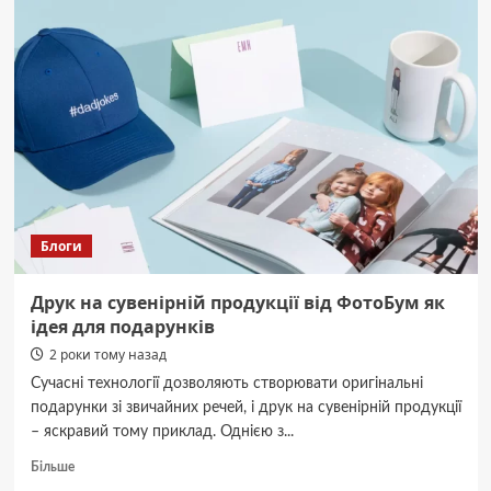
відбудеться
Міжнародний
кінотелефестиваль
студентських
фільмів
«Пролог»
Блоги
Друк на сувенірній продукції від ФотоБум як
ідея для подарунків
2 роки тому назад
Сучасні технології дозволяють створювати оригінальні
подарунки зі звичайних речей, і друк на сувенірній продукції
– яскравий тому приклад. Однією з...
Докладніше
Більше
про