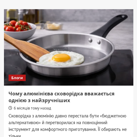
Не
сміття,
а
золото!
Корисна
саморобка
з
2-
х
стаканчиків
від
сметани
чи
Блоги
йогуртів
і
шпагату:
Чому алюмінієва сковорідка вважається
впорається
однією з найзручніших
кожен
6 місяців тому назад
Сковорідка з алюмінію давно перестала бути «бюджетною
альтернативою» й перетворилася на повноцінний
інструмент для комфортного приготування. Її обирають не
тільки...