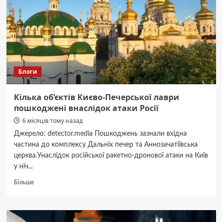
как
не
платить
за
целый
грузовик
Блоги
Кілька об’єктів Києво-Печерської лаври
пошкоджені внаслідок атаки Росії
6 місяців тому назад
Джерело: detector.media Пошкоджень зазнали вхідна
частина до комплексу Дальніх печер та Аннозачатіївська
церква.Унаслідок російської ракетно-дронової атаки на Київ
у ніч...
Докладніше
Більше
про
Кілька
об’єктів
Києво-