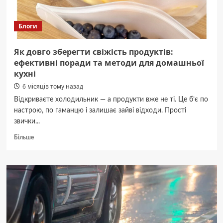
Блоги
Як довго зберегти свіжість продуктів:
ефективні поради та методи для домашньої
кухні
6 місяців тому назад
Відкриваєте холодильник — а продукти вже не ті. Це б’є по
настрою, по гаманцю і залишає зайві відходи. Прості
звички...
Докладніше
Більше
про
Як
довго
зберегти
свіжість
продуктів:
ефективні
поради
та