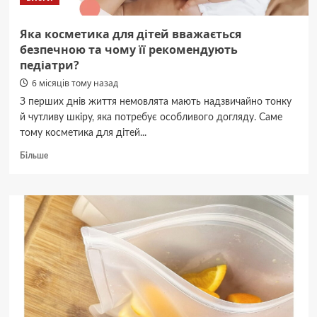
зранку
напір
Яка косметика для дітей вважається
збиває
безпечною та чому її рекомендують
з
педіатри?
ніг
6 місяців тому назад
З перших днів життя немовлята мають надзвичайно тонку
й чутливу шкіру, яка потребує особливого догляду. Саме
тому косметика для дітей...
Докладніше
Більше
про
Яка
косметика
для
дітей
вважається
безпечною
та
чому
її
рекомендують
педіатри?