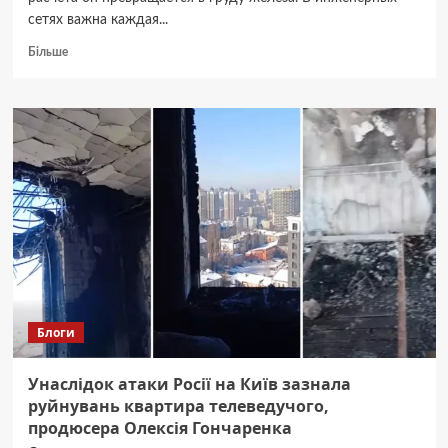
сетях важна каждая...
Докладніше
Більше
про
Стальная
труба
50
мм:
характеристики,
применение
и
советы
по
выбору
Блоги
Унаслідок атаки Росії на Київ зазнала
руйнувань квартира телеведучого,
продюсера Олексія Гончаренка