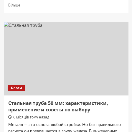
Докладніше
Більше
про
Выбор
ниши
для
контекстной
рекламы:
от
теории
к
практике
в
Google
Ads
Блоги
Стальная труба 50 мм: характеристики,
применение и советы по выбору
6 місяців тому назад
Металл — это основа любой стройки. Но без правильного
расчета он превращается в груду железа. В инженерных