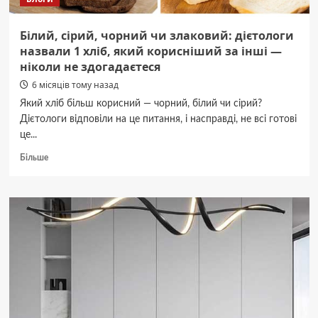
Білий, сірий, чорний чи злаковий: дієтологи
назвали 1 хліб, який корисніший за інші —
ніколи не здогадаєтеся
6 місяців тому назад
Який хліб більш корисний — чорний, білий чи сірий?
Дієтологи відповіли на це питання, і насправді, не всі готові
це...
Докладніше
Більше
про
Білий,
сірий,
чорний
чи
злаковий:
дієтологи
назвали
1
хліб,
який
корисніший