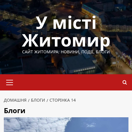
Перейти
до
У місті
вмісту
Житомир
САЙТ ЖИТОМИРА: НОВИНИ, ПОДІЇ, БЛОГИ
Основне
меню
ДОМАШНЯ
БЛОГИ
СТОРІНКА 14
Блоги