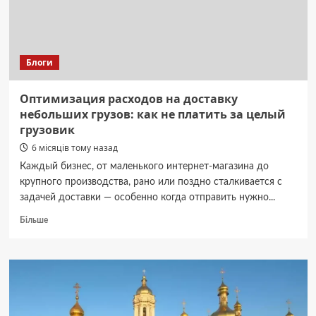
Україні
Блоги
Оптимизация расходов на доставку
небольших грузов: как не платить за целый
грузовик
6 місяців тому назад
Каждый бизнес, от маленького интернет-магазина до
крупного производства, рано или поздно сталкивается с
задачей доставки — особенно когда отправить нужно...
Докладніше
Більше
про
Оптимизация
расходов
на
доставку
небольших
грузов: