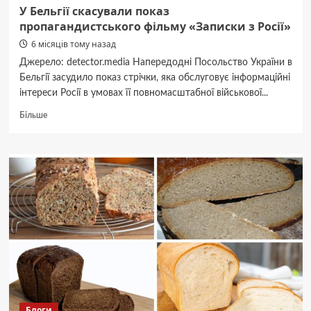
У Бельгії скасували показ
пропагандистського фільму «Записки з Росії»
6 місяців тому назад
Джерело: detector.media Напередодні Посольство України в
Бельгії засудило показ стрічки, яка обслуговує інформаційні
інтереси Росії в умовах її повномасштабної військової...
Докладніше
Більше
про
У
Бельгії
скасували
показ
пропагандистського
фільму
«Записки
з
Росії»
Блоги