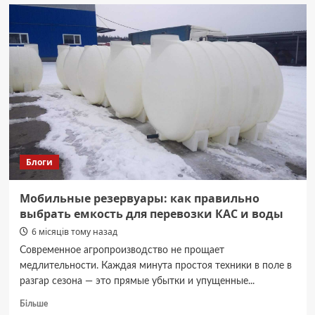
емкости:
современное
решение
для
хранения
больших
объемов
жидкостей
Блоги
Мобильные резервуары: как правильно
выбрать емкость для перевозки КАС и воды
6 місяців тому назад
Современное агропроизводство не прощает
медлительности. Каждая минута простоя техники в поле в
разгар сезона — это прямые убытки и упущенные...
Докладніше
Більше