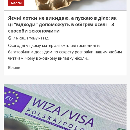
Блоги
Яєчні лотки не викидаю, а пускаю в діло: як
ці “відходи” допоможуть в обігріві оселі – 3
способи зекономити
7 місяців тому назад
Сьогодні у цьому матеріалі кмітливі господині із
багаторічним досвідом по секрету розповіли нашим любим
читачам, чому в жодному випадку ніколи...
Докладніше
Більше
про
Яєчні
лотки
не
викидаю,
а
пускаю
в
діло:
як
ці