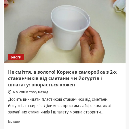
«пропагандою
ЛГБТ»
фото
гурту
Queen
у
сценічному
одязі
Блоги
Не сміття, а золото! Корисна саморобка з 2-х
стаканчиків від сметани чи йогуртів і
шпагату: впорається кожен
6 місяців тому назад
Досить викидати пластикові стаканчики від сметани,
йогуртів та сирків! Ділимось простим лайфхаком, як зі
звичайних стаканчиків і шпагату можна створити...
Докладніше
Більше
про