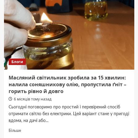
Печерської
лаври
пошкоджені
внаслідок
атаки
Росії
Блоги
Масляний світильник зробила за 15 хвилин:
налила соняшникову олію, пропустила ґніт –
горить рівно й довго
6 місяців тому назад
Сьогодні поговоримо про простий і перевірений спосіб
отримати світло без електрики. Цей варіант стане у пригоді
вдома, на дачі або...
Докладніше
Більше
про