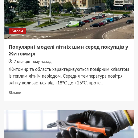
оформлення
Блоги
Популярні моделі літніх шин серед покупців у
Житомирі
7 місяців тому назад
Житомир та область характеризуються помірним кліматом
із теплим літнім періодом. Середня температура повітря
влітку коливається від +18°C до +25°C, проте...
Докладніше
Більше
про
Популярні
моделі
літніх
шин
серед
покупців