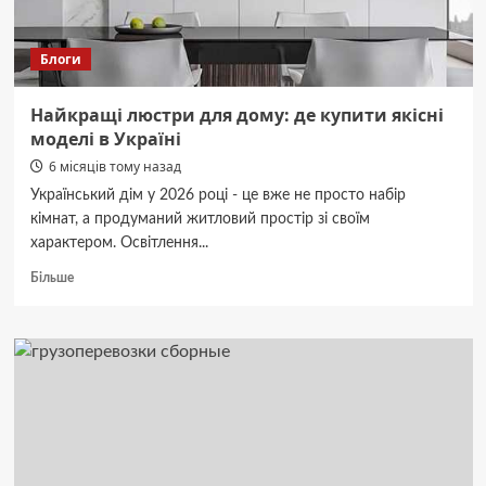
за
інші
Блоги
—
ніколи
не
Найкращі люстри для дому: де купити якісні
здогадаєтеся
моделі в Україні
6 місяців тому назад
Український дім у 2026 році - це вже не просто набір
кімнат, а продуманий житловий простір зі своїм
характером. Освітлення...
Докладніше
Більше
про
Найкращі
люстри
для
дому:
де
купити
якісні
моделі
в