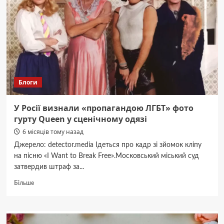
езде
по
мокрому
асфальту,
особенно
на
высоких
скоростях?
Блоги
У Росії визнали «пропагандою ЛГБТ» фото
гурту Queen у сценічному одязі
6 місяців тому назад
Джерело: detector.media Ідеться про кадр зі зйомок кліпу
на пісню «I Want to Break Free».Московський міський суд
затвердив штраф за...
Докладніше
Більше
про
У
Росії
визнали