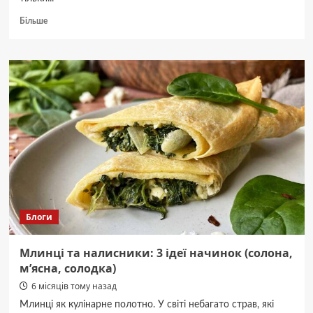
Докладніше
Більше
про
Чому
алюмінієва
сковорідка
вважається
однією
з
найзручніших
Блоги
Млинці та налисники: 3 ідеї начинок (солона,
м’ясна, солодка)
6 місяців тому назад
Млинці як кулінарне полотно. У світі небагато страв, які