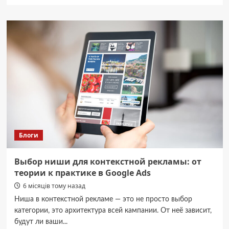
про
Мобильные
резервуары:
как
правильно
выбрать
емкость
для
перевозки
КАС
и
воды
Блоги
Выбор ниши для контекстной рекламы: от
теории к практике в Google Ads
6 місяців тому назад
Ниша в контекстной рекламе — это не просто выбор
категории, это архитектура всей кампании. От неё зависит,
будут ли ваши...