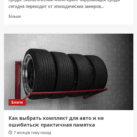
среды. Экологический мониторинг окружающей среды
сегодня переходит от эпизодических замеров...
Докладніше
Більше
про
Современные
системы
экологического
мониторинга
и
их
роль
в
управлении
рисками
Блоги
Как выбрать комплект для авто и не
ошибиться: практичная памятка
7 місяців тому назад