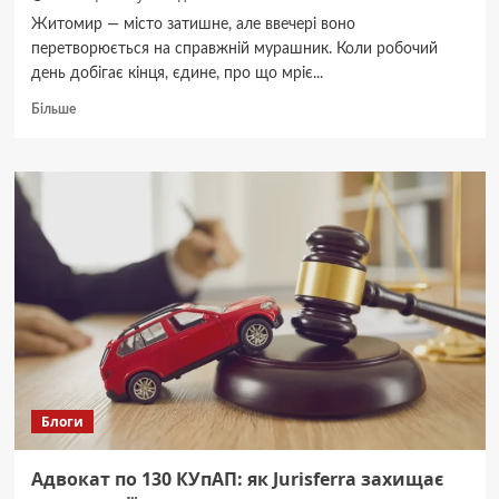
Житомир — місто затишне, але ввечері воно
перетворюється на справжній мурашник. Коли робочий
день добігає кінця, єдине, про що мріє...
Докладніше
Більше
про
Доставка
піци
Don
Peperon
у
Житомирі:
коли
варто
замовляти
заздалегідь
Блоги
Адвокат по 130 КУпАП: як Jurisferra захищає