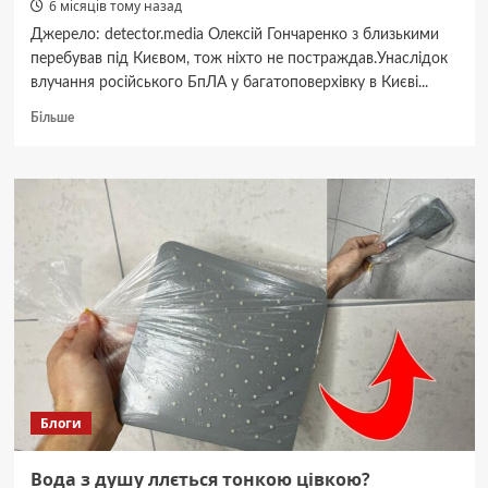
6 місяців тому назад
Джерело: detector.media Олексій Гончаренко з близькими
перебував під Києвом, тож ніхто не постраждав.Унаслідок
влучання російського БпЛА у багатоповерхівку в Києві...
Докладніше
Більше
про
Унаслідок
атаки
Росії
на
Київ
зазнала
руйнувань
квартира
телеведучого,
продюсера
Олексія
Гончаренка
Блоги
Вода з душу ллється тонкою цівкою?