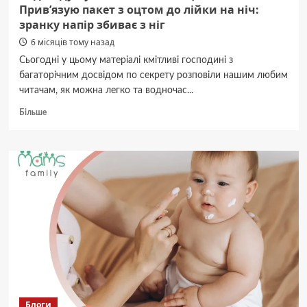
Прив’язую пакет з оцтом до лійки на ніч:
зранку напір збиває з ніг
6 місяців тому назад
Сьогодні у цьому матеріалі кмітливі господині з
багаторічним досвідом по секрету розповіли нашим любим
читачам, як можна легко та водночас...
Докладніше
Більше
про
Вода
з
душу
ллється
тонкою
цівкою?
Прив’язую
пакет
з
оцтом
до
лійки
на
Блоги
ніч: