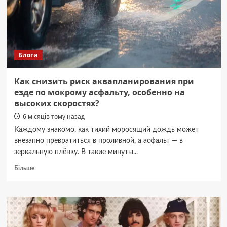
методи
для
домашньої
кухні
Блоги
Как снизить риск аквапланирования при
езде по мокрому асфальту, особенно на
высоких скоростях?
6 місяців тому назад
Каждому знакомо, как тихий моросящий дождь может
внезапно превратиться в проливной, а асфальт — в
зеркальную плёнку. В такие минуты...
Докладніше
Більше
про
Как
снизить
риск
аквапланирования
при