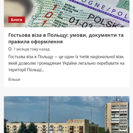
“відходи”
допоможуть
в
Блоги
обігріві
оселі
–
Гостьова віза в Польщу: умови, документи та
3
правила оформлення
способи
7 місяців тому назад
зекономити
Гостьова віза в Польщу — це один із типів національної візи,
який дозволяє громадянам України легально перебувати на
території Польщі...
Докладніше
Більше
про
Гостьова
віза
в
Польщу:
умови,
документи
та
правила