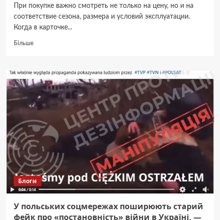
При покупке важно смотреть не только на цену, но и на
соответствие сезона, размера и условий эксплуатации.
Когда в карточке...
Докладніше
Більше
про
Как
выбрать
комплект
для
авто
и
не
ошибиться:
практичная
памятка
Блоги
У польських соцмережах поширюють старий
фейк про «постановність» війни в Україні, —