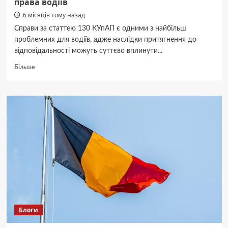
права водіїв
6 місяців тому назад
Справи за статтею 130 КУпАП є одними з найбільш
проблемних для водіїв, адже наслідки притягнення до
відповідальності можуть суттєво вплинути...
Докладніше
Більше
про
Адвокат
по
130
КУпАП:
як
Jurisferra
захищає
права
водіїв
Блоги