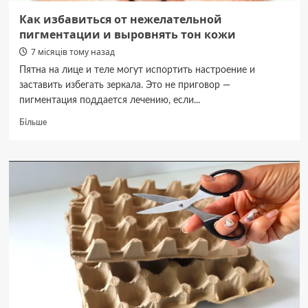
Как избавиться от нежелательной
пигментации и выровнять тон кожи
7 місяців тому назад
Пятна на лице и теле могут испортить настроение и
заставить избегать зеркала. Это не приговор —
пигментация поддается лечению, если...
Докладніше
Більше
про
Как
избавиться
от
нежелательной
пигментации
и
выровнять
тон
кожи