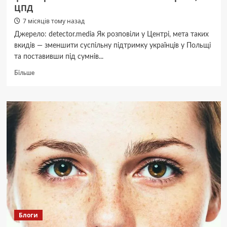
ЦПД
7 місяців тому назад
Джерело: detector.media Як розповіли у Центрі, мета таких
вкидів — зменшити суспільну підтримку українців у Польщі
та поставивши під сумнів...
Докладніше
Більше
про
У
польських
соцмережах
поширюють
старий
фейк
про
«постановність»
війни
в
Україні,
—
ЦПД
Блоги