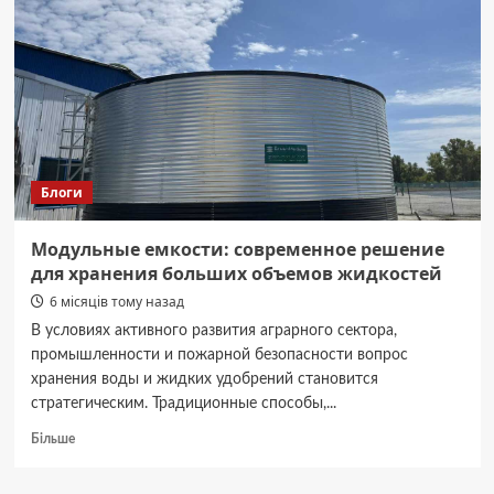
Блоги
Модульные емкости: современное решение
для хранения больших объемов жидкостей
6 місяців тому назад
В условиях активного развития аграрного сектора,
промышленности и пожарной безопасности вопрос
хранения воды и жидких удобрений становится
стратегическим. Традиционные способы,...
Докладніше
Більше
про
Модульные