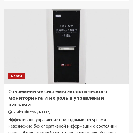
Масляний
світильник
зробила
за
15
хвилин:
налила
соняшникову
олію,
пропустила
ґніт
–
горить
Блоги
рівно
й
довго
Современные системы экологического
мониторинга и их роль в управлении
рисками
7 місяців тому назад
Эффективное управление природными ресурсами
невозможно без оперативной информации о состоянии