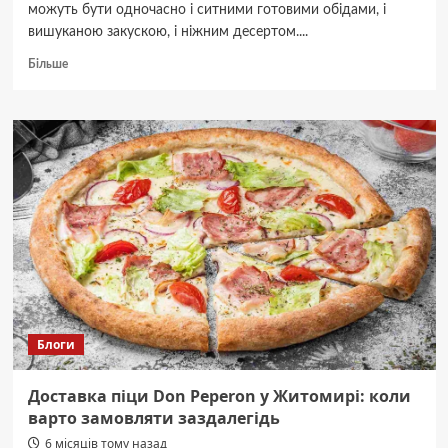
можуть бути одночасно і ситними готовими обідами, і
вишуканою закускою, і ніжним десертом....
Докладніше
Більше
про
Млинці
та
налисники:
3
ідеї
начинок
(солона,
м’ясна,
солодка)
Блоги
Доставка піци Don Peperon у Житомирі: коли
варто замовляти заздалегідь
6 місяців тому назад