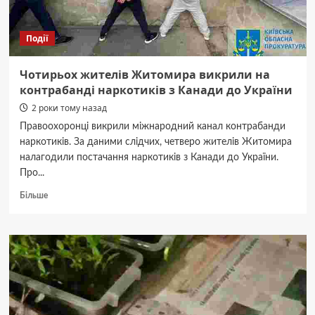
Події
Чотирьох жителів Житомира викрили на
контрабанді наркотиків з Канади до України
2 роки тому назад
Правоохоронці викрили міжнародний канал контрабанди
наркотиків. За даними слідчих, четверо жителів Житомира
налагодили постачання наркотиків з Канади до України.
Про...
Докладніше
Більше
про
Чотирьох
жителів
Житомира
викрили
на
контрабанді
наркотиків
з