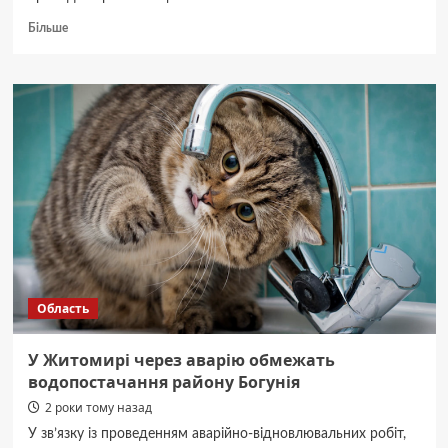
Докладніше
Більше
про
У
Житомирській
філармонії
відбудеться
концерт
військового,
котрий
проходить
реабілітацію
Область
У Житомирі через аварію обмежать
водопостачання району Богунія
2 роки тому назад
У зв’язку із проведенням аварійно-відновлювальних робіт,