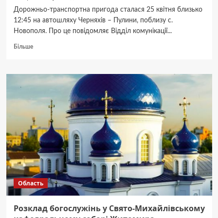
Дорожньо-транспортна пригода сталася 25 квітня близько
12:45 на автошляху Черняхів – Пулини, поблизу с.
Новополя. Про це повідомляє Відділ комунікації...
Докладніше
Більше
про
В
Оліївській
громаді
в
ДТП
травмувалися
троє
людей,
один
з
них
12-
річний
Область
хлопчик
Розклад богослужінь у Свято-Михайлівському