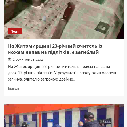
Канади
до
України
Події
На Житомирщині 23-річний вчитель із
ножем напав на підлітків, є загиблий
2 роки тому назад
На Житомирщині 23-річний вчитель із ножем напав на
двох 17-річних підлітків. У результаті нападу один хлопець
загинув. Учителю загрожує довічне...
Докладніше
Більше
про
На
Житомирщині
23-
річний
вчитель
із