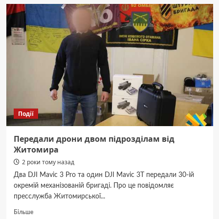
жителів
Коростеня
торгували
зброєю:
правоохоронці
вилучили
понад
4
тис.
набоїв,
гранати,
міни
Події
та
автомат
Передали дрони двом підрозділам від
Житомира
2 роки тому назад
Два DJI Mavic 3 Pro та один DJI Mavic 3T передали 30-ій
окремій механізованій бригаді. Про це повідомляє
пресслужба Житомирської...
Докладніше
Більше