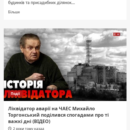
будинків та присадибних ділянок....
Докладніше
Більше
про
На
Житомирщині
рятувальники
за
добу
відкачали
400
куб.м.
води
з
дворів,
підвалів
та
Події
сховища
Ліквідатор аварії на ЧАЕС Михайло
Торгонський поділився спогадами про ті
важкі дні (ВІДЕО)
2 роки тому назад