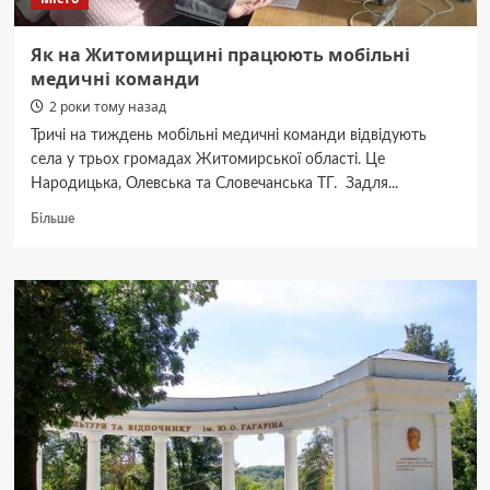
Як на Житомирщині працюють мобільні
медичні команди
2 роки тому назад
Тричі на тиждень мобільні медичні команди відвідують
села у трьох громадах Житомирської області. Це
Народицька, Олевська та Словечанська ТГ. Задля...
Докладніше
Більше
про
Як
на
Житомирщині
працюють
мобільні
медичні
команди