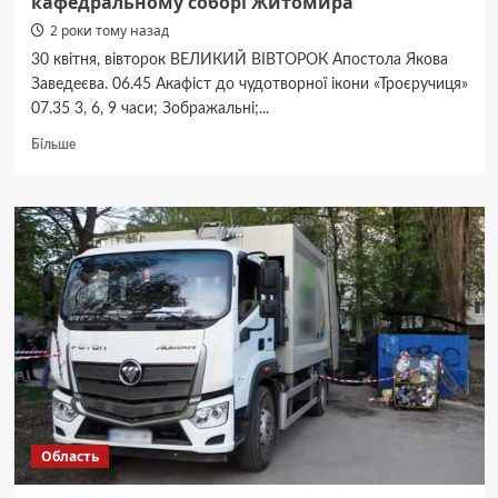
кафедральному соборі Житомира
2 роки тому назад
30 квітня, вівторок ВЕЛИКИЙ ВІВТОРОК Апостола Якова
Заведеєва. 06.45 Акафіст до чудотворної ікони «Троєручиця»
07.35 3, 6, 9 часи; Зображальні;...
Докладніше
Більше
про
Розклад
богослужінь
у
Свято-
Михайлівському
кафедральному
соборі
Житомира
Область