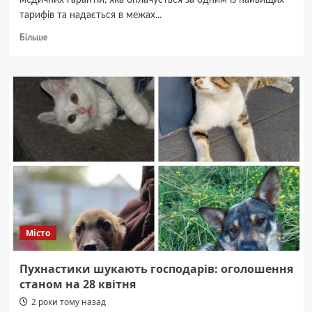
медичних гарантій, яка оплачується за одним із найвищих
тарифів та надається в межах...
Докладніше
Більше
про
На
Житомирщині
три
заклади
охорони
здоров’я
надають
медичну
допомогу
новонародженим
у
складних
неонатальних
Місто
випадках
Пухнастики шукають господарів: оголошення
станом на 28 квітня
2 роки тому назад