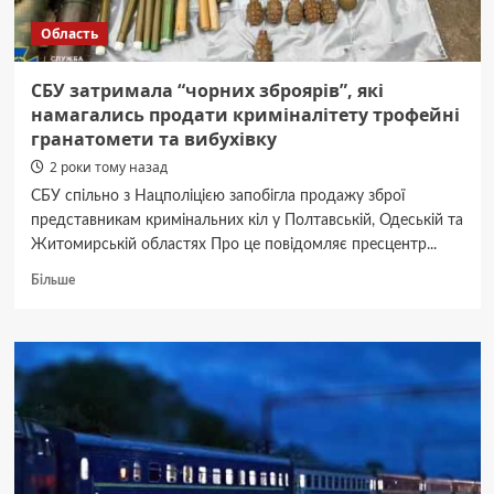
Область
СБУ затримала “чорних зброярів”, які
намагались продати криміналітету трофейні
гранатомети та вибухівку
2 роки тому назад
СБУ спільно з Нацполіцією запобігла продажу зброї
представникам кримінальних кіл у Полтавській, Одеській та
Житомирській областях Про це повідомляє пресцентр...
Докладніше
Більше
про
СБУ
затримала
“чорних
зброярів”,
які
намагались
продати
криміналітету
трофейні