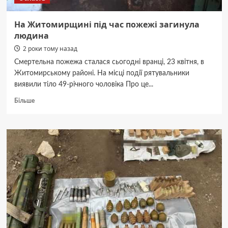
На Житомирщині під час пожежі загинула
людина
2 роки тому назад
Смертельна пожежа сталася сьогодні вранці, 23 квітня, в
Житомирському районі. На місці події рятувальники
виявили тіло 49-річного чоловіка Про це...
Докладніше
Більше
про
На
Житомирщині
під
час
пожежі
загинула
людина