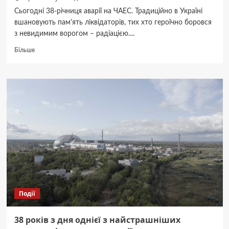
Сьогодні 38-річниця аварії на ЧАЕС. Традиційно в Україні
вшановують пам'ять ліквідаторів, тих хто героїчно боровся
з невидимим ворогом – радіацією....
Докладніше
Більше
про
Ліквідатор
аварії
на
ЧАЕС
Михайло
Торгонський
поділився
спогадами
про
ті
важкі
дні
(ВІДЕО)
Події
38 років з дня однієї з найстрашніших