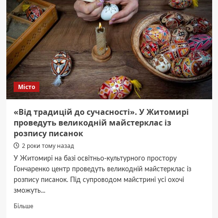
«Львівгазу»
за
вимагання
130
тис.
грн
хабара
Місто
«Від традицій до сучасності». У Житомирі
проведуть великодній майстерклас із
розпису писанок
2 роки тому назад
У Житомирі на базі освітньо-культурного простору
Гончаренко центр проведуть великодній майстерклас із
розпису писанок. Під супроводом майстрині усі охочі
зможуть...
Докладніше
Більше
про