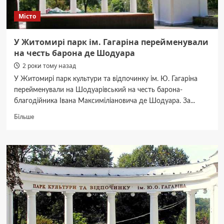
Місто
У Житомирі парк ім. Гагаріна перейменували
на честь барона де Шодуара
2 роки тому назад
У Житомирі парк культури та відпочинку ім. Ю. Гагаріна
перейменували на Шодуарівський на честь барона-
благодійника Івана Максиміліановича де Шодуара. За...
Докладніше
Більше
про
У
Житомирі
парк
ім.
Гагаріна
перейменували
на
честь
барона
де