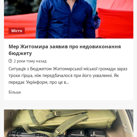
Гагаріна
Місто
Мер Житомира заявив про недовиконання
бюджету
2 роки тому назад
Ситуація з бюджетом Житомирської міської громади зараз
трохи гірша, ніж передбачалося при його ухваленні. Як
передає Укрінформ, про це в...
Докладніше
Більше
про
Мер
Житомира
заявив
про
недовиконання
бюджету