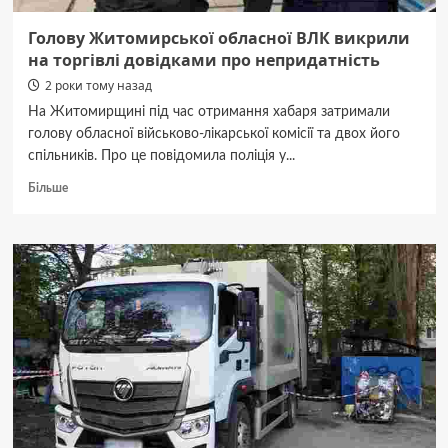
(ВІДЕО)
Голову Житомирської обласної ВЛК викрили
на торгівлі довідками про непридатність
2 роки тому назад
На Житомирщині під час отримання хабаря затримали
голову обласної військово-лікарської комісії та двох його
спільників. Про це повідомила поліція у...
Докладніше
Більше
про
Голову
Житомирської
обласної
ВЛК
викрили
на
торгівлі
довідками
про
непридатність