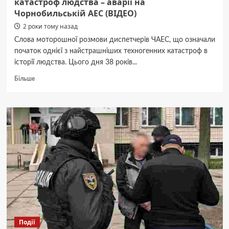
катастроф людства – аварії на
Чорнобильській АЕС (ВІДЕО)
2 роки тому назад
Слова моторошної розмови диспетчерів ЧАЕС, що означали
початок однієї з найстрашніших техногенних катастроф в
історії людства. Цього дня 38 років...
Докладніше
Більше
про
38
років
з
дня
однієї
з
найстрашніших
катастроф
людства
–
аварії
на
Чорнобильській
Події
АЕС