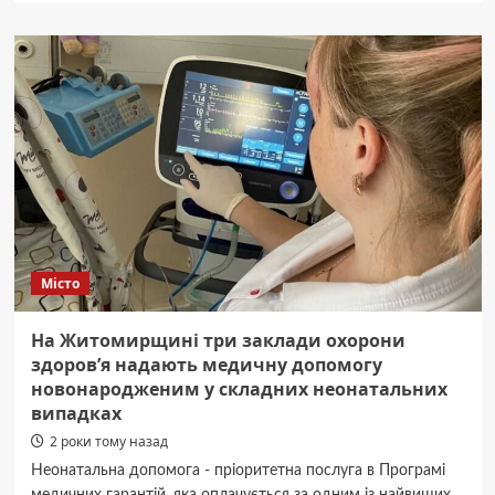
«Від
традицій
до
сучасності».
У
Житомирі
проведуть
великодній
майстерклас
із
розпису
писанок
Місто
На Житомирщині три заклади охорони
здоров’я надають медичну допомогу
новонародженим у складних неонатальних
випадках
2 роки тому назад
Неонатальна допомога - пріоритетна послуга в Програмі