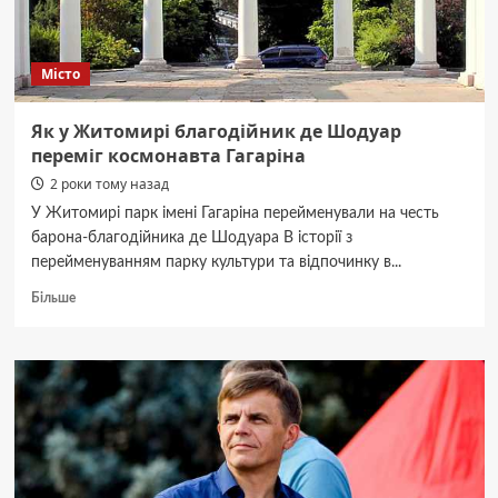
Шодуара
Місто
Як у Житомирі благодійник де Шодуар
переміг космонавта Гагаріна
2 роки тому назад
У Житомирі парк імені Гагаріна перейменували на честь
барона-благодійника де Шодуара В історії з
перейменуванням парку культури та відпочинку в...
Докладніше
Більше
про
Як
у
Житомирі
благодійник
де
Шодуар
переміг
космонавта