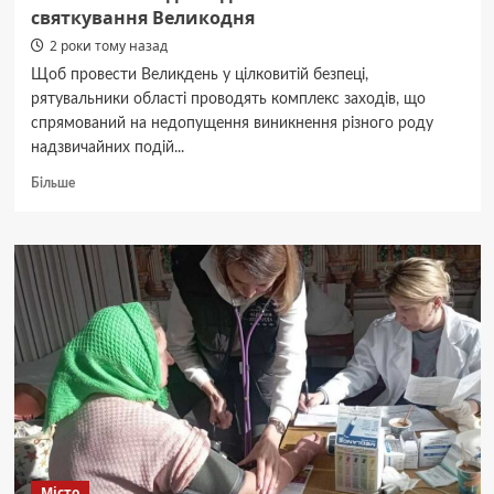
святкування Великодня
2 роки тому назад
Щоб провести Великдень у цілковитій безпеці,
рятувальники області проводять комплекс заходів, що
спрямований на недопущення виникнення різного роду
надзвичайних подій...
Докладніше
Більше
про
На
Житомирщині
рятувальники
проводять
комплекс
заходів
задля
безпечного
святкування
Великодня
Місто