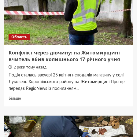
річну
жінку
Область
Конфлікт через дівчину: на Житомирщині
вчитель вбив колишнього 17-річного учня
2 роки тому назад
Подія сталась ввечері 25 квітня неподалік магазину у селі
Луковець Хорошівського району на Житомирщині Про це
передає RegioNews із посиланням...
Докладніше
Більше
про
Конфлікт
через
дівчину:
на
Житомирщині