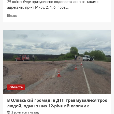
29 квітня буде призупинено водопостачання за такими
адресами: пр-кт Миру, 2, 4, 6; пров....
Докладніше
Більше
про
У
Житомирі
через
аварію
обмежать
водопостачання
району
Богунія
Область
В Оліївській громаді в ДТП травмувалися троє
людей, один з них 12-річний хлопчик
2 роки тому назад