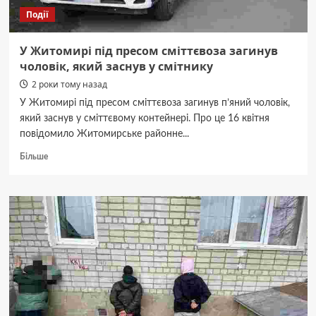
Події
У Житомирі під пресом сміттєвоза загинув
чоловік, який заснув у смітнику
2 роки тому назад
У Житомирі під пресом сміттєвоза загинув п’яний чоловік,
який заснув у сміттєвому контейнері. Про це 16 квітня
повідомило Житомирське районне...
Докладніше
Більше
про
У
Житомирі
під
пресом
сміттєвоза
загинув
чоловік,
який
заснув
у
смітнику