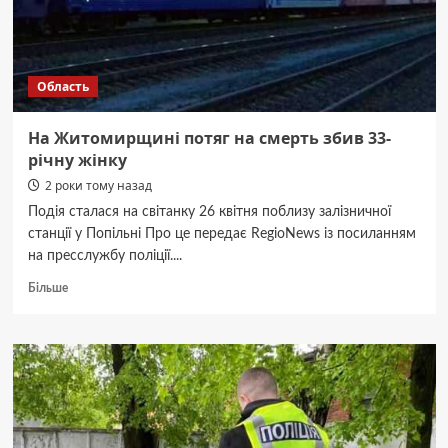
гранатомети
та
вибухівку
Область
На Житомирщині потяг на смерть збив 33-
річну жінку
2 роки тому назад
Подія сталася на світанку 26 квітня поблизу залізничної
станції у Попільні Про це передає RegioNews із посиланням
на пресслужбу поліції....
Докладніше
Більше
про
На
Житомирщині
потяг
на
смерть
збив
33-