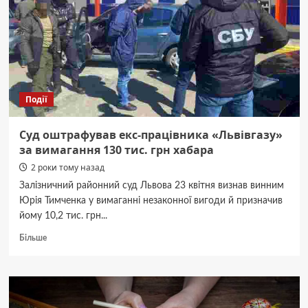
ножем
напав
на
підлітків,
є
загиблий
Події
Суд оштрафував екс-працівника «Львівгазу»
за вимагання 130 тис. грн хабара
2 роки тому назад
Залізничний районний суд Львова 23 квітня визнав винним
Юрія Тимченка у вимаганні незаконної вигоди й призначив
йому 10,2 тис. грн...
Докладніше
Більше
про
Суд
оштрафував
екс-
працівника