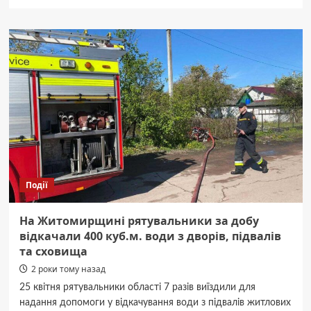
про
Передали
дрони
двом
підрозділам
від
Житомира
Події
На Житомирщині рятувальники за добу
відкачали 400 куб.м. води з дворів, підвалів
та сховища
2 роки тому назад
25 квітня рятувальники області 7 разів виїздили для
надання допомоги у відкачування води з підвалів житлових