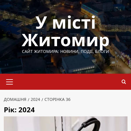
Перейти
до
У місті
вмісту
Житомир
САЙТ ЖИТОМИРА: НОВИНИ, ПОДІЇ, БЛОГИ
Основне
меню
ДОМАШНЯ
2024
СТОРІНКА 36
Рік:
2024