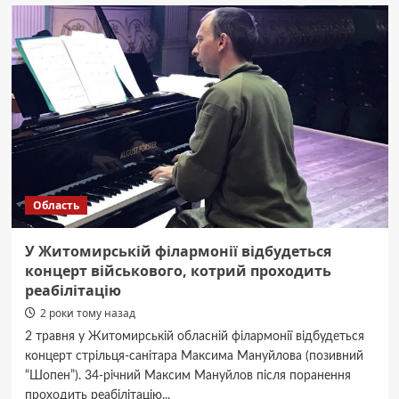
Росії
заарештували
двох
журналістів
за
звинуваченнями
в
«екстремізмі»
через
нібито
співпрацю
з
Область
Фондом
Навального
У Житомирській філармонії відбудеться
концерт військового, котрий проходить
реабілітацію
2 роки тому назад
2 травня у Житомирській обласній філармонії відбудеться
концерт стрільця-санітара Максима Мануйлова (позивний
“Шопен”). 34-річний Максим Мануйлов після поранення
проходить реабілітацію...