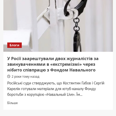
Блоги
У Росії заарештували двох журналістів за
звинуваченнями в «екстремізмі» через
нібито співпрацю з Фондом Навального
2 роки тому назад
Російські суди стверджують, що Костянтин Габов і Сергій
Карелін готували матеріали для ютуб-каналу Фонду
боротьби з корупцією «Навальный Live». Їм...
Докладніше
Більше
про
У