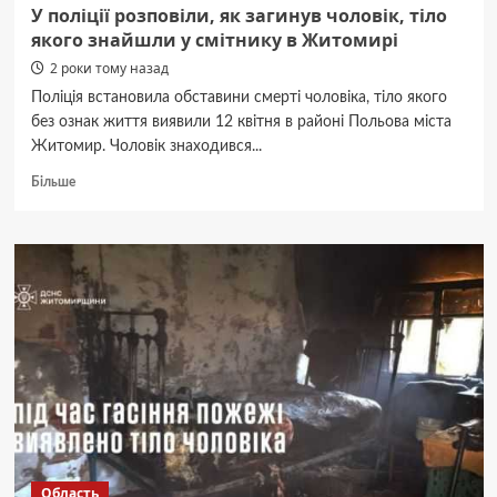
У поліції розповіли, як загинув чоловік, тіло
якого знайшли у смітнику в Житомирі
2 роки тому назад
Поліція встановила обставини смерті чоловіка, тіло якого
без ознак життя виявили 12 квітня в районі Польова міста
Житомир. Чоловік знаходився...
Докладніше
Більше
про
У
поліції
розповіли,
як
загинув
чоловік,
тіло
якого
знайшли
у
смітнику
в
Житомирі
Область