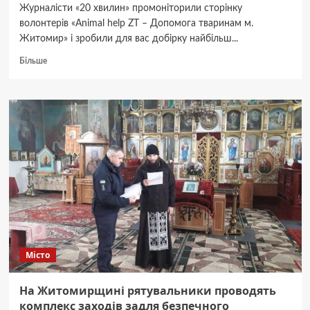
Журналісти «20 хвилин» промоніторили сторінку
волонтерів «Animal help ZT – Допомога тваринам м.
Житомир» і зробили для вас добірку найбільш...
Докладніше
Більше
про
Пухнастики
шукають
господарів:
оголошення
станом
на
28
квітня
Місто
На Житомирщині рятувальники проводять
комплекс заходів задля безпечного