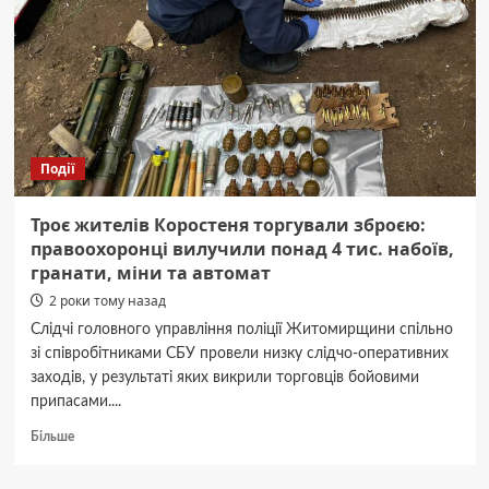
вчитель
вбив
колишнього
17-
річного
учня
Події
Троє жителів Коростеня торгували зброєю:
правоохоронці вилучили понад 4 тис. набоїв,
гранати, міни та автомат
2 роки тому назад
Слідчі головного управління поліції Житомирщини спільно
зі співробітниками СБУ провели низку слідчо-оперативних
заходів, у результаті яких викрили торговців бойовими
припасами....
Докладніше
Більше
про
Троє