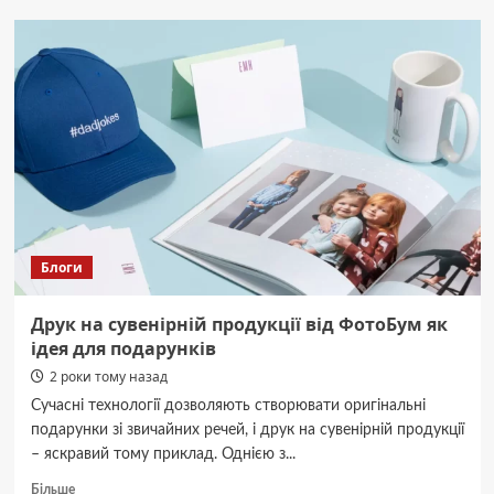
Окупанти
хочуть
за
рік
створити
осередки
з
виховання
лояльної
до
Росії
молоді
Блоги
у
кожній
громаді
Друк на сувенірній продукції від ФотоБум як
на
ідея для подарунків
ТОТ
2 роки тому назад
Запоріжжя
Сучасні технології дозволяють створювати оригінальні
подарунки зі звичайних речей, і друк на сувенірній продукції
– яскравий тому приклад. Однією з...
Докладніше
Більше