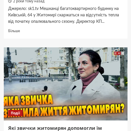
2 роки тому назад
Джерело: sk1.tv Мешканці багатоквартирного будинку на
Київській, 64 у Житомирі скаржаться на відсутність тепла
від початку опалювального сезону. Директор КП...
Докладніше
Більше
про
У
багатоквартирному
будинку
на
вул.
Київській,
64
у
Житомирі
немає
опалення:
у
чому
Події
причина
(ВІДЕО)
Які звички житомирян допомогли їм