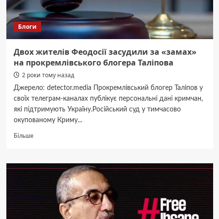
Блоги
Двох жителів Феодосії засудили за «замах»
на прокремлівського блогера Таліпова
2 роки тому назад
Джерело: detector.media Прокремлівський блогер Таліпов у
своїх телеграм-каналах публікує персональні дані кримчан,
які підтримують Україну.Російський суд у тимчасово
окупованому Криму...
Докладніше
Більше
про
Двох
жителів
Феодосії
засудили
за
«замах»
на
прокремлівського