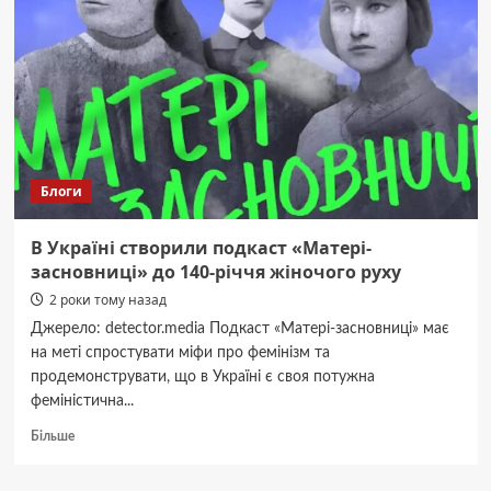
Блоги
В Україні створили подкаст «Матері-
засновниці» до 140-річчя жіночого руху
2 роки тому назад
Джерело: detector.media Подкаст «Матері-засновниці» має
на меті спростувати міфи про фемінізм та
продемонструвати, що в Україні є своя потужна
феміністична...
Докладніше
Більше
про
В