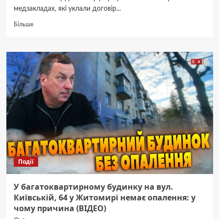
медзакладах, які уклали договір...
Докладніше
Більше
про
Профільні
житомирські
медзаклади
безоплатно
надають
комплексну
стоматологічну
допомогу
військовим
та
ветеранам
Події
У багатоквартирному будинку на вул.
Київській, 64 у Житомирі немає опалення: у
чому причина (ВІДЕО)