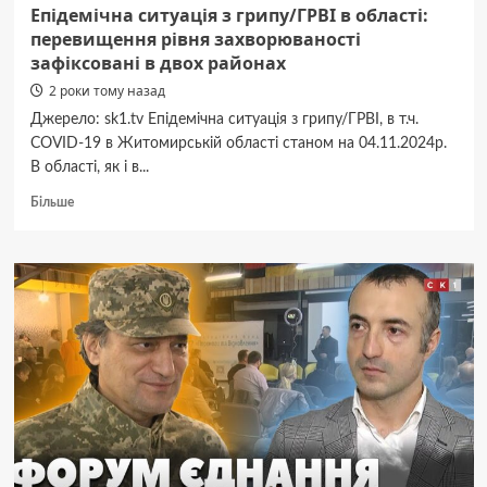
серед
Епідемічна ситуація з грипу/ГРВІ в області:
них
перевищення рівня захворюваності
є
зафіксовані в двох районах
дитина
2 роки тому назад
Джерело: sk1.tv Епідемічна ситуація з грипу/ГРВІ, в т.ч.
COVID-19 в Житомирській області станом на 04.11.2024р.
В області, як і в...
Докладніше
Більше
про
Епідемічна
ситуація
з
грипу/
ГРВІ
в
області:
перевищення
рівня
захворюваності
зафіксовані
в