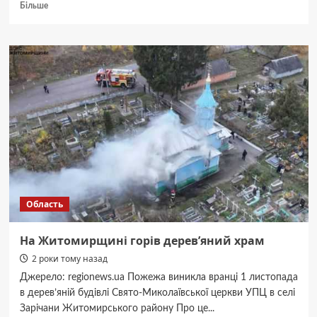
Докладніше
Більше
про
У
Житомирі
з
мосту
у
парку
впала
жінка
Область
На Житомирщині горів дерев’яний храм
2 роки тому назад
Джерело: regionews.ua Пожежа виникла вранці 1 листопада
в дерев’яній будівлі Свято-Миколаївської церкви УПЦ в селі
Зарічани Житомирського району Про це...