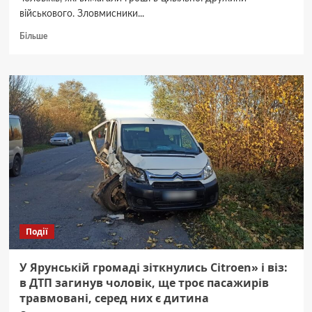
військового. Зловмисники...
Докладніше
Більше
про
На
Житомирщині
затримали
двох
рекетирів
за
вимагання
грошей
в
дружини
військового
Події
У Ярунській громаді зіткнулись Citroen» і віз:
в ДТП загинув чоловік, ще троє пасажирів
травмовані, серед них є дитина