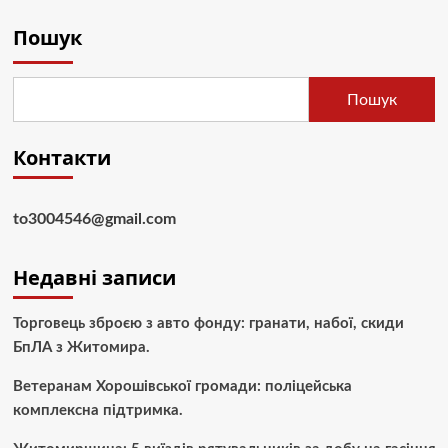
записів
Іхсана
Пошук
Ель
Каді
після
майже
Пошук
двох
років
ув’язнення
Контакти
to3004546@gmail.com
Недавні записи
Торговець зброєю з авто фонду: гранати, набої, скиди
БпЛА з Житомира.
Ветеранам Хорошівської громади: поліцейська
комплексна підтримка.