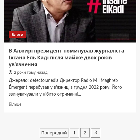
блогера
Таліпова
Блоги
В Алжирі президент помилував журналіста
Іхсана Ель Каді після майже двох років
ув’язнення
2 роки тому назад
Джерело: detector.media Директор Radio M і Maghreb
Émergent перебував у в'язниці з грудня 2022 року. Його
звинувачували у нібито отриманні...
Докладніше
Більше
про
В
Алжирі
президент
Пагінація
Попередній
1
2
3
помилував
журналіста