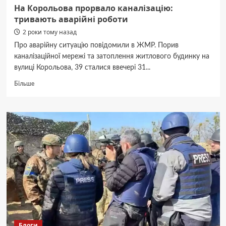
році
На Корольова прорвало каналізацію:
тривають аварійні роботи
2 роки тому назад
Про аварійну ситуацію повідомили в ЖМР. Порив
каналізаційної мережі та затоплення житлового будинку на
вулиці Корольова, 39 сталися ввечері 31...
Докладніше
Більше
про
На
Корольова
прорвало
каналізацію:
тривають
аварійні
роботи
Блоги