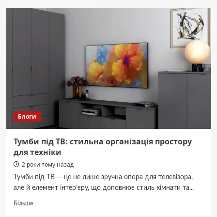
час
осіннього
рейду
на
річці
Тетерів
в
Житомирі
екоінспектори
вилучили
30-
метрову
Блоги
браконьєрську
сітку
Тумби під ТВ: стильна організація простору
для техніки
2 роки тому назад
Тумби під ТВ — це не лише зручна опора для телевізора,
але й елемент інтер’єру, що доповнює стиль кімнати та...
Докладніше
Більше
про