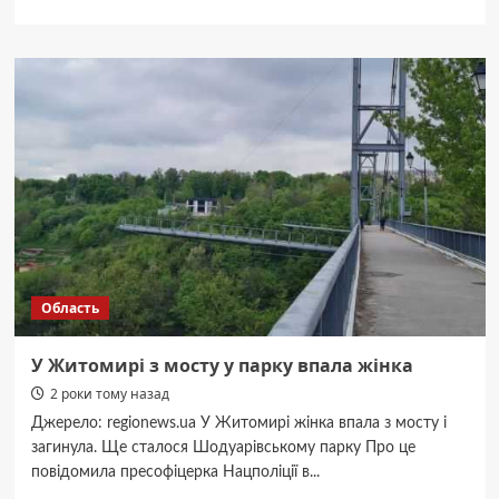
про
Друк
на
сувенірній
продукції
від
ФотоБум
як
ідея
для
подарунків
Область
У Житомирі з мосту у парку впала жінка
2 роки тому назад
Джерело: regionews.ua У Житомирі жінка впала з мосту і
загинула. Ще сталося Шодуарівському парку Про це
повідомила пресофіцерка Нацполіції в...