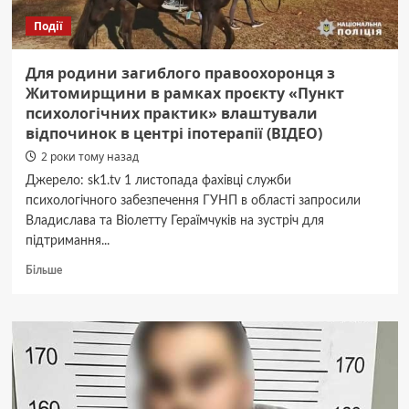
Події
Для родини загиблого правоохоронця з
Житомирщини в рамках проєкту «Пункт
психологічних практик» влаштували
відпочинок в центрі іпотерапії (ВІДЕО)
2 роки тому назад
Джерело: sk1.tv 1 листопада фахівці служби
психологічного забезпечення ГУНП в області запросили
Владислава та Віолетту Гераїмчуків на зустріч для
підтримання...
Докладніше
Більше
про
Для
родини
загиблого
правоохоронця
з
Житомирщини
в