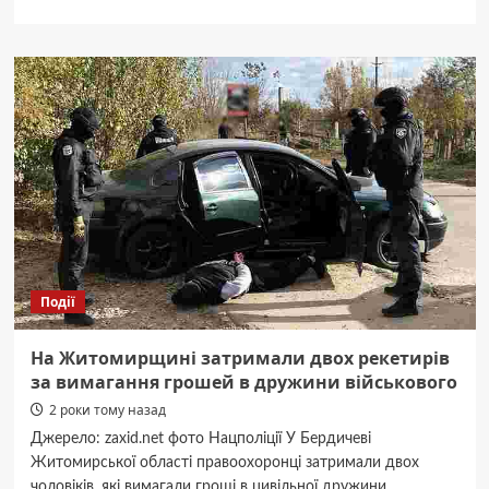
про
5
страв
з
білих
грибів
на
будь-
який
смак
Події
На Житомирщині затримали двох рекетирів
за вимагання грошей в дружини військового
2 роки тому назад
Джерело: zaxid.net фото Нацполіції У Бердичеві
Житомирської області правоохоронці затримали двох
чоловіків, які вимагали гроші в цивільної дружини