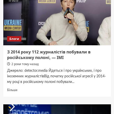
студентських
фільмів
«Пролог»
Блоги
З 2014 року 112 журналістів побували в
російському полоні, — ІМІ
2 роки тому назад
Джерело: detector.media Йдеться і про українських, і про
іноземних журналістівВід початку російської агресії у 2014-
му році в російському полоні побували...
Докладніше
Більше
про
З
2014
року
112