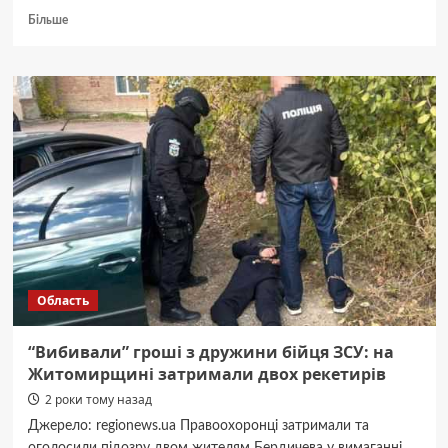
Докладніше
Більше
про
На
Житомирщині
горів
дерев’яний
храм
Область
“Вибивали” гроші з дружини бійця ЗСУ: на
Житомирщині затримали двох рекетирів
2 роки тому назад
Джерело: regionews.ua Правоохоронці затримали та