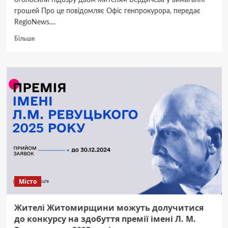
оголосили підозру двом жителям Бердичева у вимаганні
грошей Про це повідомляє Офіс генпрокурора, передає
RegioNews....
Докладніше
Більше
про
“Вибивали”
гроші
з
дружини
бійця
ЗСУ:
на
Житомирщині
затримали
двох
рекетирів
Місто
Жителі Житомирщини можуть долучитися
до конкурсу на здобуття премії імені Л. М.