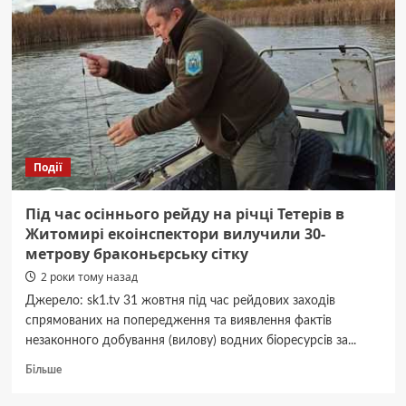
львівської
автомийки,
який
викрав
Touareg
клієнта
і
втік
Події
Під час осіннього рейду на річці Тетерів в
Житомирі екоінспектори вилучили 30-
метрову браконьєрську сітку
2 роки тому назад
Джерело: sk1.tv 31 жовтня під час рейдових заходів
спрямованих на попередження та виявлення фактів
незаконного добування (вилову) водних біоресурсів за...
Докладніше
Більше
про
Під