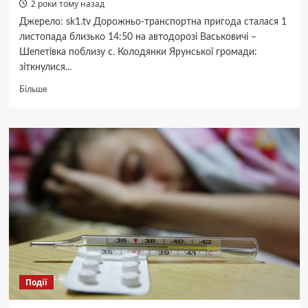
2 роки тому назад
Джерело: sk1.tv Дорожньо-транспортна пригода сталася 1
листопада близько 14:50 на автодорозі Васьковичі –
Шепетівка поблизу с. Колодянки Ярунської громади:
зіткнулися...
Докладніше
Більше
про
У
Ярунській
громаді
зіткнулись
Citroen»
і
віз:
в
ДТП
загинув
чоловік,
ще
троє
Події
пасажирів
травмовані,