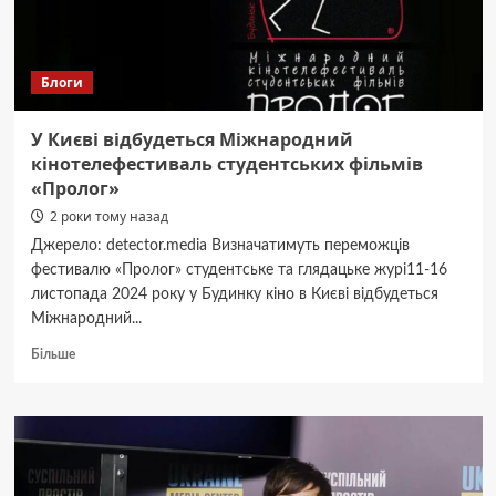
(ВІДЕО)
Блоги
У Києві відбудеться Міжнародний
кінотелефестиваль студентських фільмів
«Пролог»
2 роки тому назад
Джерело: detector.media Визначатимуть переможців
фестивалю «Пролог» студентське та глядацьке журі11-16
листопада 2024 року у Будинку кіно в Києві відбудеться
Міжнародний...
Докладніше
Більше
про
У
Києві
відбудеться
Міжнародний
кінотелефестиваль