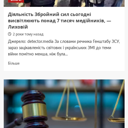
Діяльність Збройний сил сьогодні
висвітлюють понад 7 тисяч медійників, —
Лиховій
2 роки тому назад
Джерело: detector.media За словами речника Генштабу ЗСУ,
зараз зацікавленість світових і українських ЗМІ до теми
війни помітно менша, ніж була...
Докладніше
Більше
про
Діяльність
Збройний
сил
сьогодні
висвітлюють
понад
7
тисяч
медійників,
—
Лиховій