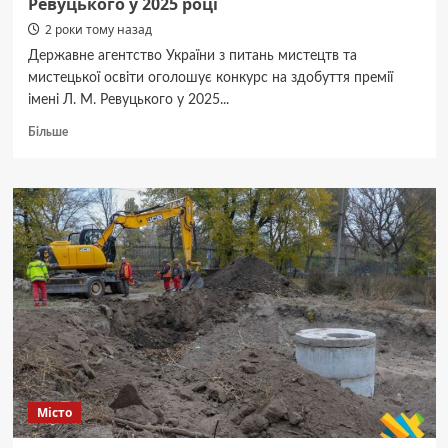
Ревуцького у 2025 році
2 роки тому назад
Державне агентство України з питань мистецтв та
мистецької освіти оголошує конкурс на здобуття премії
імені Л. М. Ревуцького у 2025...
Докладніше
Більше
про
Жителі
Житомирщини
можуть
долучитися
до
конкурсу
на
здобуття
премії
імені
Л.
М.
Ревуцького
Місто
у
2025