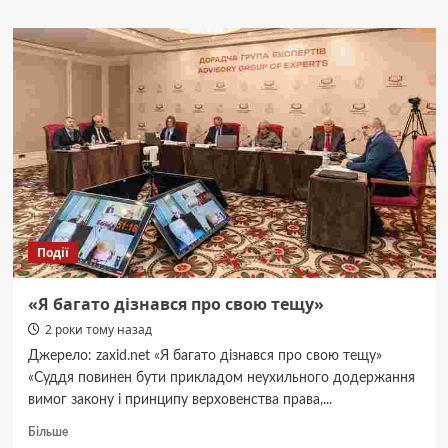
Тумби
під
ТВ:
стильна
організація
простору
для
техніки
Події
«Я багато дізнався про свою тещу»
2 роки тому назад
Джерело: zaxid.net «Я багато дізнався про свою тещу»
«Суддя повинен бути прикладом неухильного додержання
вимог закону і принципу верховенства права,...
Докладніше
Більше