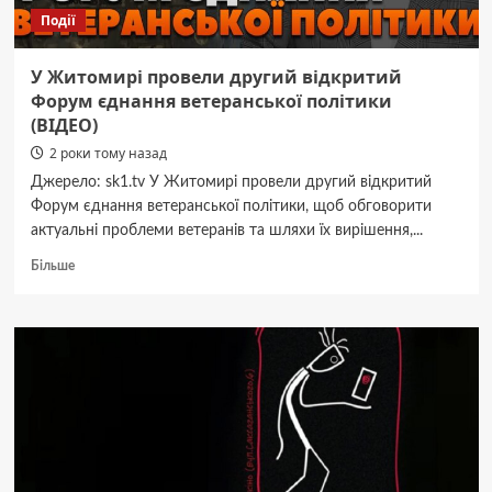
двох
Події
районах
У Житомирі провели другий відкритий
Форум єднання ветеранської політики
(ВІДЕО)
2 роки тому назад
Джерело: sk1.tv У Житомирі провели другий відкритий
Форум єднання ветеранської політики, щоб обговорити
актуальні проблеми ветеранів та шляхи їх вирішення,...
Докладніше
Більше
про
У
Житомирі
провели
другий
відкритий
Форум
єднання
ветеранської
політики