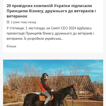
20 провідних компаній України підписали
Принципи бізнесу, дружнього до ветеранів і
ветеранок
2 роки тому назад
У п'ятницю, 1 листопада, на Саміті СЕО 2024 відбулась
презентація Принципів бізнесу, дружнього до ветеранів і
ветеранок. Їх розробила українська...
Докладніше
Більше
про
20
провідних
компаній
України
підписали
Принципи
бізнесу,
дружнього
до
ветеранів
і
ветеранок