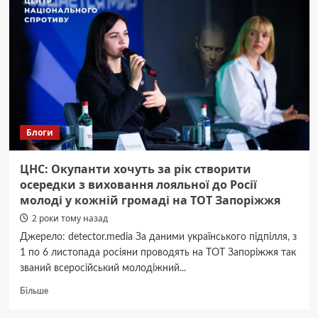
журналістів
побували
в
російському
полоні,
—
ІМІ
Блоги
ЦНС: Окупанти хочуть за рік створити
осередки з виховання лояльної до Росії
молоді у кожній громаді на ТОТ Запоріжжя
2 роки тому назад
Джерело: detector.media За даними українського підпілля, з
1 по 6 листопада росіяни проводять на ТОТ Запоріжжя так
званий всеросійський молодіжний...
Докладніше
Більше
про
ЦНС: