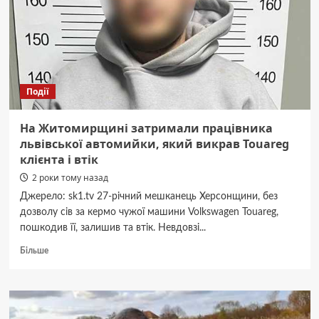
рамках
проєкту
«Пункт
психологічних
практик»
влаштували
Події
відпочинок
в
центрі
На Житомирщині затримали працівника
іпотерапії
львівської автомийки, який викрав Touareg
(ВІДЕО)
клієнта і втік
2 роки тому назад
Джерело: sk1.tv 27-річний мешканець Херсонщини, без
дозволу сів за кермо чужої машини Volkswagen Touareg,
пошкодив її, залишив та втік. Невдовзі...
Докладніше
Більше
про
На
Житомирщині
затримали
працівника