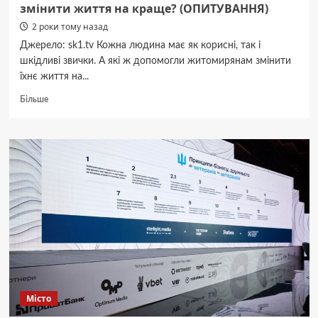
змінити життя на краще? (ОПИТУВАННЯ)
2 роки тому назад
Джерело: sk1.tv Кожна людина має як корисні, так і
шкідливі звички. А які ж допомогли житомирянам змінити
їхнє життя на...
Докладніше
Більше
про
Які
звички
житомирян
допомогли
їм
змінити
життя
на
краще?
(ОПИТУВАННЯ)
Місто