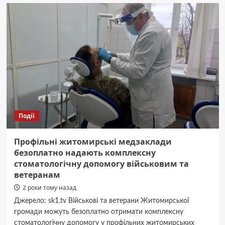
Україні
створили
подкаст
«Матері-
засновниці»
до
140-
річчя
жіночого
руху
Події
Профільні житомирські медзаклади
безоплатно надають комплексну
стоматологічну допомогу військовим та
ветеранам
2 роки тому назад
Джерело: sk1.tv Військові та ветерани Житомирської
громади можуть безоплатно отримати комплексну
стоматологічну допомогу у профільних житомирських