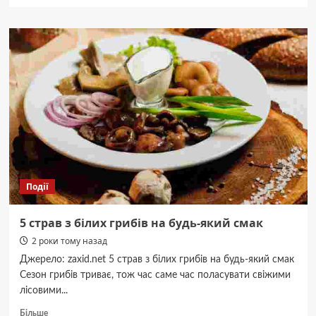
про
«Я
багато
дізнався
про
свою
тещу»
Події
5 страв з білих грибів на будь-який смак
2 роки тому назад
Джерело: zaxid.net 5 страв з білих грибів на будь-який смак
Сезон грибів триває, тож час саме час поласувати свіжими
лісовими...
Докладніше
Більше