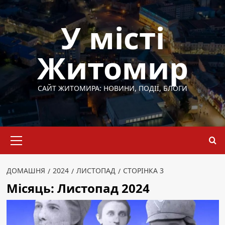
Перейти
до
У місті
вмісту
Житомир
САЙТ ЖИТОМИРА: НОВИНИ, ПОДІЇ, БЛОГИ
Основне
меню
ДОМАШНЯ
2024
ЛИСТОПАД
СТОРІНКА 3
Місяць:
Листопад 2024